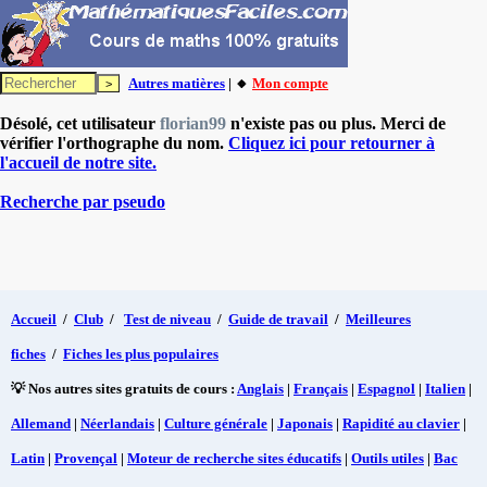
Autres matières
| 🔸
Mon compte
Désolé, cet utilisateur
florian99
n'existe pas ou plus. Merci de
vérifier l'orthographe du nom.
Cliquez ici pour retourner à
l'accueil de notre site.
Recherche par pseudo
Accueil
/
Club
/
Test de niveau
/
Guide de travail
/
Meilleures
fiches
/
Fiches les plus populaires
💡 Nos autres sites gratuits de cours :
Anglais
|
Français
|
Espagnol
|
Italien
|
Allemand
|
Néerlandais
|
Culture générale
|
Japonais
|
Rapidité au clavier
|
Latin
|
Provençal
|
Moteur de recherche sites éducatifs
|
Outils utiles
|
Bac