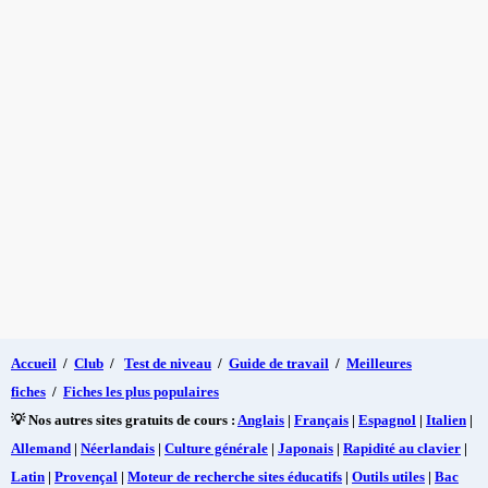
Accueil
/
Club
/
Test de niveau
/
Guide de travail
/
Meilleures
fiches
/
Fiches les plus populaires
💡 Nos autres sites gratuits de cours :
Anglais
|
Français
|
Espagnol
|
Italien
|
Allemand
|
Néerlandais
|
Culture générale
|
Japonais
|
Rapidité au clavier
|
Latin
|
Provençal
|
Moteur de recherche sites éducatifs
|
Outils utiles
|
Bac