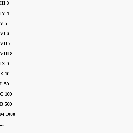
III 3
IV 4
V 5
VI 6
VII 7
VIII 8
IX 9
X 10
L 50
C 100
D 500
M 1000
...