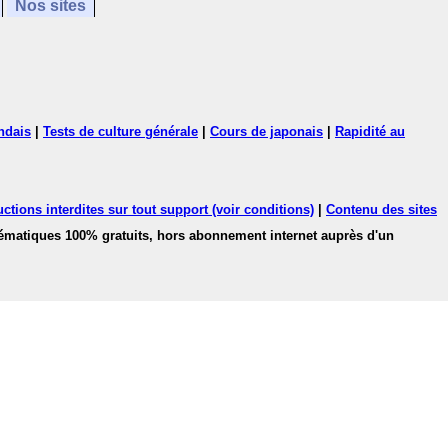
Nos sites
ndais
|
Tests de culture générale
|
Cours de japonais
|
Rapidité au
ctions interdites sur tout support (voir conditions)
|
Contenu des sites
hématiques 100% gratuits, hors abonnement internet auprès d'un