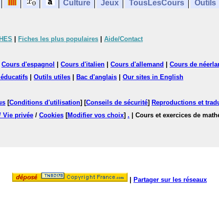
Culture
Jeux
TousLesCours
Outils
CHES
|
Fiches les plus populaires
|
Aide/Contact
|
Cours d'espagnol
|
Cours d'italien
|
Cours d'allemand
|
Cours de néerla
 éducatifs
|
Outils utiles
|
Bac d'anglais
|
Our sites in English
us
[
Conditions d'utilisation
] [
Conseils de sécurité
]
Reproductions et tradu
/ Vie privée
/
Cookies
[
Modifier vos choix
]
.
| Cours et exercices de mat
|
Partager sur les réseaux