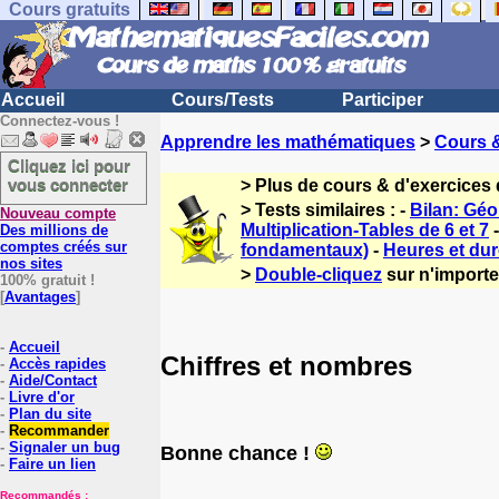
Cours gratuits
Accueil
Cours/Tests
Participer
Connectez-vous !
Apprendre les mathématiques
>
Cours 
Cliquez ici pour
vous connecter
> Plus de cours & d'exercices
> Tests similaires : -
Bilan: Gé
Nouveau compte
Multiplication-Tables de 6 et 7
Des millions de
comptes créés sur
fondamentaux)
-
Heures et dur
nos sites
>
Double-cliquez
sur n'importe 
100% gratuit !
[
Avantages
]
-
Accueil
Chiffres et nombres
-
Accès rapides
-
Aide/Contact
-
Livre d'or
-
Plan du site
-
Recommander
-
Signaler un bug
Bonne chance !
-
Faire un lien
Recommandés :