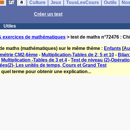
Culture
Jeux
TousLesCours
Outils
Nos
Créer un test
Utiles
& exercices de mathématiques
> test de maths n°72476 : Ch
 de maths (mathématiques) sur le même thème :
Enfants
[
Au
ométrie CM2-6ème
-
Multiplication-Tables de 2; 5 et 10
-
Bilan
-
Multiplication -Tables de 3 et 4
-
Test de niveau (2)-Opérati
ées(2)- Les unités de temps, Cours et Grand Test
quel terme pour obtenir une explication...