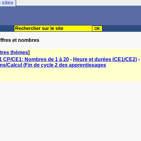
 sites
iffres et nombres
tres thèmes
]
1 CP/CE1: Nombres de 1 à 20
-
Heure et durées (CE1/CE2)
-
ons/Calcul (Fin de cycle 2 des apprentissages