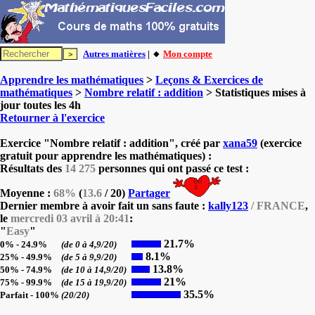
Autres matières
| 🔸
Mon compte
Apprendre les mathématiques
>
Leçons & Exercices de
mathématiques
>
Nombre relatif : addition
> Statistiques mises à
jour toutes les 4h
Retourner à l'exercice
Exercice "Nombre relatif : addition", créé par
xana59
(exercice
gratuit pour apprendre les mathématiques) :
Résultats des
14 275
personnes qui ont passé ce test :
Moyenne :
68%
(
13.6
/ 20)
Partager
Dernier membre à avoir fait un sans faute :
kally123
/ FRANCE
,
le
mercredi 03 avril à 20:41
:
"
Easy
"
21.7%
0% - 24.9%
(de 0 à 4,9/20)
8.1%
25% - 49.9%
(de 5 à 9,9/20)
13.8%
50% - 74.9%
(de 10 à 14,9/20)
21%
75% - 99.9%
(de 15 à 19,9/20)
35.5%
Parfait - 100%
(20/20)