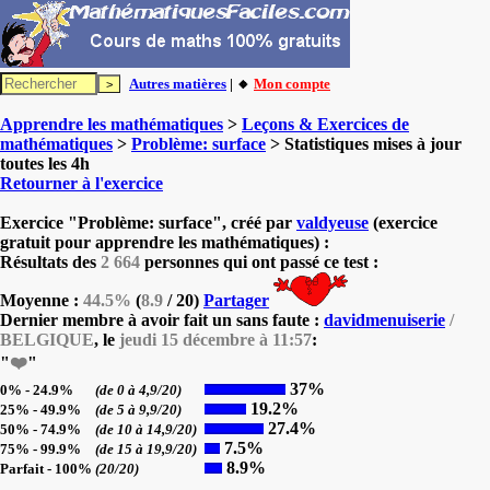
Autres matières
| 🔸
Mon compte
Apprendre les mathématiques
>
Leçons & Exercices de
mathématiques
>
Problème: surface
> Statistiques mises à jour
toutes les 4h
Retourner à l'exercice
Exercice "Problème: surface", créé par
valdyeuse
(exercice
gratuit pour apprendre les mathématiques) :
Résultats des
2 664
personnes qui ont passé ce test :
Moyenne :
44.5%
(
8.9
/ 20)
Partager
Dernier membre à avoir fait un sans faute :
davidmenuiserie
/
BELGIQUE
, le
jeudi 15 décembre à 11:57
:
"
❤️
"
37%
0% - 24.9%
(de 0 à 4,9/20)
19.2%
25% - 49.9%
(de 5 à 9,9/20)
27.4%
50% - 74.9%
(de 10 à 14,9/20)
7.5%
75% - 99.9%
(de 15 à 19,9/20)
8.9%
Parfait - 100%
(20/20)