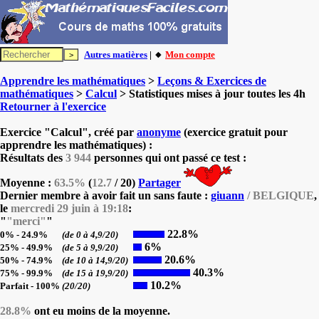
Autres matières
| 🔸
Mon compte
Apprendre les mathématiques
>
Leçons & Exercices de
mathématiques
>
Calcul
> Statistiques mises à jour toutes les 4h
Retourner à l'exercice
Exercice "Calcul", créé par
anonyme
(exercice gratuit pour
apprendre les mathématiques) :
Résultats des
3 944
personnes qui ont passé ce test :
Moyenne :
63.5%
(
12.7
/ 20)
Partager
Dernier membre à avoir fait un sans faute :
giuann
/ BELGIQUE
,
le
mercredi 29 juin à 19:18
:
"
"merci"
"
22.8%
0% - 24.9%
(de 0 à 4,9/20)
6%
25% - 49.9%
(de 5 à 9,9/20)
20.6%
50% - 74.9%
(de 10 à 14,9/20)
40.3%
75% - 99.9%
(de 15 à 19,9/20)
10.2%
Parfait - 100%
(20/20)
28.8%
ont eu moins de la moyenne.