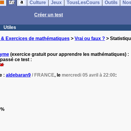
Culture
Jeux
TousLesCours
Outils
Nos
Créer un test
Utiles
 & Exercices de mathématiques
>
Vrai ou faux ?
> Statistiqu
nyme
(exercice gratuit pour apprendre les mathématiques) :
passé ce test :
e :
aldebaran9
/ FRANCE
, le
mercredi 05 avril à 22:00
:
9%