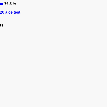
76.3 %
0 à ce test
ts