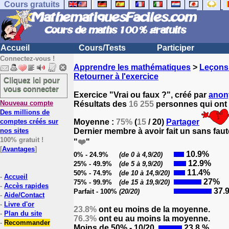
Cours gratuits
Accueil
Cours/Tests
Participer
Connectez-vous !
Apprendre les mathématiques
>
Leçons
Retourner à l'exercice
Cliquez ici pour
vous connecter
Exercice "Vrai ou faux ?", créé par
ano
Nouveau compte
Résultats des
16 255
personnes qui ont 
Des millions de
comptes créés sur
Moyenne :
75%
(
15
/ 20)
Partager
nos sites
Dernier membre à avoir fait un sans faut
100% gratuit !
"
❤️
"
[
Avantages
]
10.9%
0% - 24.9%
(de 0 à 4,9/20)
12.9%
25% - 49.9%
(de 5 à 9,9/20)
11.4%
50% - 74.9%
(de 10 à 14,9/20)
-
Accueil
27%
75% - 99.9%
(de 15 à 19,9/20)
-
Accès rapides
37.
Parfait - 100%
(20/20)
-
Aide/Contact
-
Livre d'or
23.8%
ont eu moins de la moyenne.
-
Plan du site
76.3%
ont eu au moins la moyenne.
-
Recommander
Moins de 50% - 10/20
23.8 %