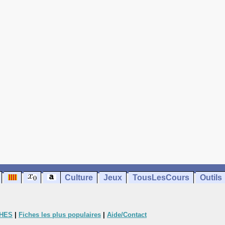
Culture
Jeux
TousLesCours
Outils
CHES
|
Fiches les plus populaires
|
Aide/Contact