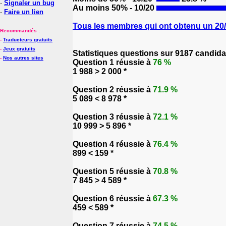
-
Signaler un bug
Au moins 50% - 10/20
-
Faire un lien
Tous les membres qui ont obtenu un 20/2
Recommandés :
-
Traducteurs gratuits
-
Jeux gratuits
Statistiques questions sur 9187 candida
-
Nos autres sites
Question 1 réussie à
76 %
1 988 > 2 000 *
Question 2 réussie à
71.9 %
5 089 < 8 978 *
Question 3 réussie à
72.1 %
10 999 > 5 896 *
Question 4 réussie à
76.4 %
899 < 159 *
Question 5 réussie à
70.8 %
7 845 > 4 589 *
Question 6 réussie à
67.3 %
459 < 589 *
Question 7 réussie à
74.5 %