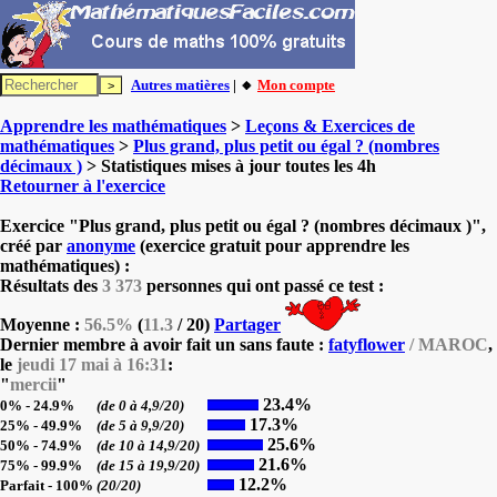
Autres matières
| 🔸
Mon compte
Apprendre les mathématiques
>
Leçons & Exercices de
mathématiques
>
Plus grand, plus petit ou égal ? (nombres
décimaux )
> Statistiques mises à jour toutes les 4h
Retourner à l'exercice
Exercice "Plus grand, plus petit ou égal ? (nombres décimaux )",
créé par
anonyme
(exercice gratuit pour apprendre les
mathématiques) :
Résultats des
3 373
personnes qui ont passé ce test :
Moyenne :
56.5%
(
11.3
/ 20)
Partager
Dernier membre à avoir fait un sans faute :
fatyflower
/ MAROC
,
le
jeudi 17 mai à 16:31
:
"
mercii
"
23.4%
0% - 24.9%
(de 0 à 4,9/20)
17.3%
25% - 49.9%
(de 5 à 9,9/20)
25.6%
50% - 74.9%
(de 10 à 14,9/20)
21.6%
75% - 99.9%
(de 15 à 19,9/20)
12.2%
Parfait - 100%
(20/20)