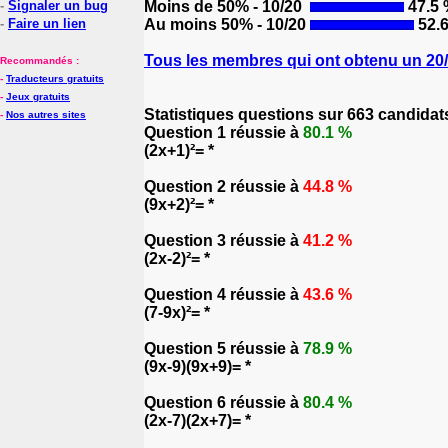
-
Signaler un bug
Moins de 50% - 10/20
47.5
-
Faire un lien
Au moins 50% - 10/20
52.
Tous les membres qui ont obtenu un 20/2
Recommandés :
-
Traducteurs gratuits
-
Jeux gratuits
Statistiques questions sur 663 candidat
-
Nos autres sites
Question 1 réussie à
80.1 %
(2x+1)²= *
Question 2 réussie à
44.8 %
(9x+2)²= *
Question 3 réussie à
41.2 %
(2x-2)²= *
Question 4 réussie à
43.6 %
(7-9x)²= *
Question 5 réussie à
78.9 %
(9x-9)(9x+9)= *
Question 6 réussie à
80.4 %
(2x-7)(2x+7)= *