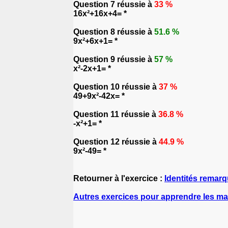
Question 7 réussie à
33 %
16x²+16x+4= *
Question 8 réussie à
51.6 %
9x²+6x+1= *
Question 9 réussie à
57 %
x²-2x+1= *
Question 10 réussie à
37 %
49+9x²-42x= *
Question 11 réussie à
36.8 %
-x²+1= *
Question 12 réussie à
44.9 %
9x²-49= *
Retourner à l'exercice :
Identités remarq
Autres exercices pour apprendre les m