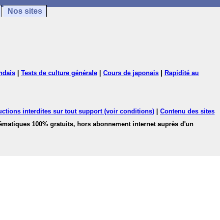
Nos sites
ndais
|
Tests de culture générale
|
Cours de japonais
|
Rapidité au
ctions interdites sur tout support (voir conditions)
|
Contenu des sites
hématiques 100% gratuits, hors abonnement internet auprès d'un