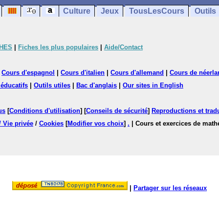
Culture
Jeux
TousLesCours
Outils
CHES
|
Fiches les plus populaires
|
Aide/Contact
|
Cours d'espagnol
|
Cours d'italien
|
Cours d'allemand
|
Cours de néerla
 éducatifs
|
Outils utiles
|
Bac d'anglais
|
Our sites in English
us
[
Conditions d'utilisation
] [
Conseils de sécurité
]
Reproductions et tradu
/ Vie privée
/
Cookies
[
Modifier vos choix
]
.
| Cours et exercices de mat
|
Partager sur les réseaux