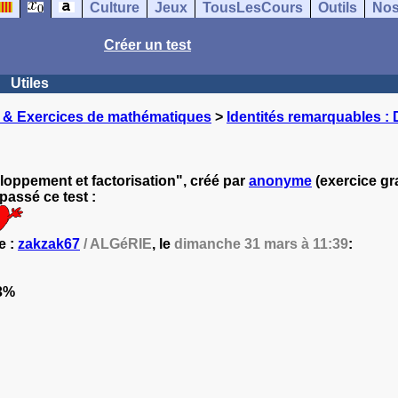
Culture
Jeux
TousLesCours
Outils
Nos
Créer un test
Utiles
 & Exercices de mathématiques
>
Identités remarquables : 
loppement et factorisation", créé par
anonyme
(exercice gr
assé ce test :
e :
zakzak67
/ ALGéRIE
, le
dimanche 31 mars à 11:39
:
3%