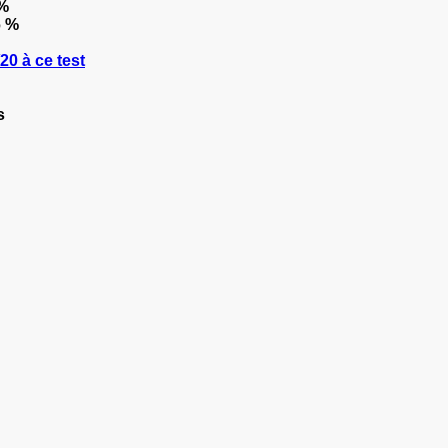
 %
6 %
0 à ce test
s