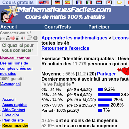
Cours gratuits
Accueil
Cours/Tests
Participer
Connectez-vous !
Apprendre les mathématiques
>
Leçons
toutes les 4h
Cliquez ici pour
Retourner à l'exercice
vous connecter
Nouveau compte
Exercice "Identités remarquables : Déve
Des millions de
Résultats des
11 779
personnes qui ont p
comptes créés sur
nos sites
Moyenne :
56%
(
11.2
/ 20)
Partager
100% gratuit !
Dernier membre à avoir fait un sans faut
[
Avantages
]
"
vive l'algérie
"
9.2%
0% - 24.9%
(de 0 à 4,9/20)
38.
25% - 49.9%
(de 5 à 9,9/20)
-
Accueil
25%
50% - 74.9%
(de 10 à 14,9/20)
-
Accès rapides
20.6%
75% - 99.9%
(de 15 à 19,9/20)
-
Aide/Contact
7%
Parfait - 100%
(20/20)
-
Livre d'or
-
Plan du site
47.5%
ont eu moins de la moyenne.
-
Recommander
52.6%
ont eu au moins la moyenne.