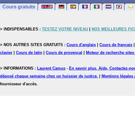
Cours gratuits
> INDISPENSABLES :
TESTEZ VOTRE NIVEAU
|
NOS MEILLEURES FI
> NOS AUTRES SITES GRATUITS :
Cours d'anglais
|
Cours de français
clavier
|
Cours de latin
|
Cours de provençal
|
Moteur de recherche sites
> INFORMATIONS :
Laurent Camus
-
En savoir plus, Aide, Contactez-no
déposé chaque semaine chez un huissier de justice.
|
Mentions légales 
fournisseur d'accès.