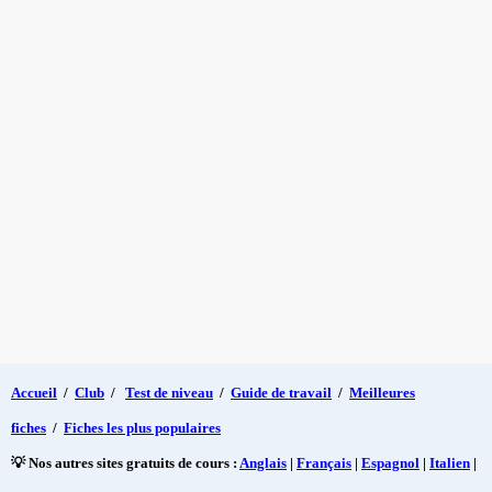
Accueil
/
Club
/
Test de niveau
/
Guide de travail
/
Meilleures
fiches
/
Fiches les plus populaires
💡 Nos autres sites gratuits de cours :
Anglais
|
Français
|
Espagnol
|
Italien
|