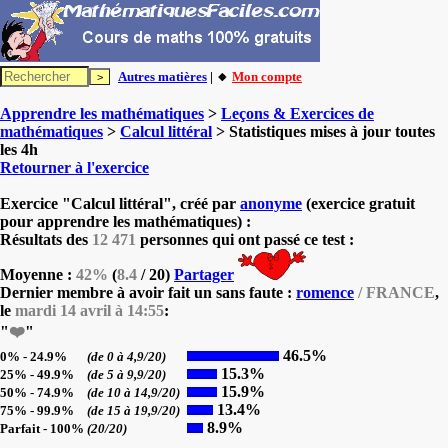
Autres matières
| 🔸
Mon compte
Apprendre les mathématiques
>
Leçons & Exercices de
mathématiques
>
Calcul littéral
> Statistiques mises à jour toutes
les 4h
Retourner à l'exercice
Exercice "Calcul littéral", créé par
anonyme
(exercice gratuit
pour apprendre les mathématiques) :
Résultats des
12 471
personnes qui ont passé ce test :
Moyenne :
42%
(
8.4
/ 20)
Partager
Dernier membre à avoir fait un sans faute :
romence
/ FRANCE
,
le
mardi 14 avril à 14:55
:
"
❤️
"
46.5%
0% - 24.9%
(de 0 à 4,9/20)
15.3%
25% - 49.9%
(de 5 à 9,9/20)
15.9%
50% - 74.9%
(de 10 à 14,9/20)
13.4%
75% - 99.9%
(de 15 à 19,9/20)
8.9%
Parfait - 100%
(20/20)