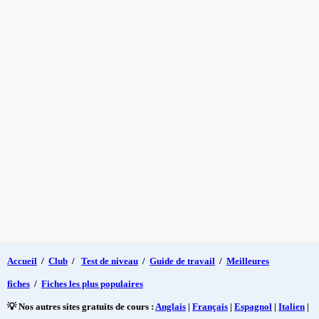
Accueil
/
Club
/
Test de niveau
/
Guide de travail
/
Meilleures
fiches
/
Fiches les plus populaires
💡 Nos autres sites gratuits de cours :
Anglais
|
Français
|
Espagnol
|
Italien
|