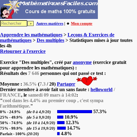
Autres matières
| 🔸
Mon compte
Apprendre les mathématiques
>
Leçons & Exercices de
mathématiques
>
Des multiples
> Statistiques mises à jour toutes
les 4h
Retourner à l'exercice
Exercice "Des multiples", créé par
anonyme
(exercice gratuit
pour apprendre les mathématiques) :
Résultats des
7 646
personnes qui ont passé ce test :
Moyenne :
36.5%
(
7.3
/ 20)
Partager
Dernier membre à avoir fait un sans faute :
helloworld
/
FRANCE
, le
samedi 09 mars à 14:02
:
"
cool dans les 4,4% au premier coup , c'est sympa
l'arithmétique.
"
57.3%
0% - 24.9%
(de 0 à 4,9/20)
10.9%
25% - 49.9%
(de 5 à 9,9/20)
12.3%
50% - 74.9%
(de 10 à 14,9/20)
14.7%
75% - 99.9%
(de 15 à 19,9/20)
4.8%
Parfait - 100%
(20/20)