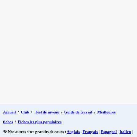
Accueil
/
Club
/
Test de niveau
/
Guide de travail
/
Meilleures
fiches
/
Fiches les plus populaires
💡 Nos autres sites gratuits de cours :
Anglais
|
Français
|
Espagnol
|
Italien
|