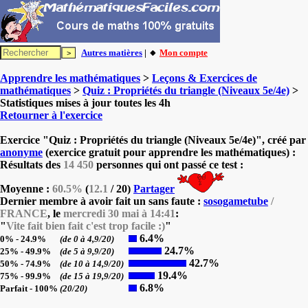
Autres matières
| 🔸
Mon compte
Apprendre les mathématiques
>
Leçons & Exercices de
mathématiques
>
Quiz : Propriétés du triangle (Niveaux 5e/4e)
>
Statistiques mises à jour toutes les 4h
Retourner à l'exercice
Exercice "Quiz : Propriétés du triangle (Niveaux 5e/4e)", créé par
anonyme
(exercice gratuit pour apprendre les mathématiques) :
Résultats des
14 450
personnes qui ont passé ce test :
Moyenne :
60.5%
(
12.1
/ 20)
Partager
Dernier membre à avoir fait un sans faute :
sosogametube
/
FRANCE
, le
mercredi 30 mai à 14:41
:
"
Vite fait bien fait c'est trop facile :)
"
6.4%
0% - 24.9%
(de 0 à 4,9/20)
24.7%
25% - 49.9%
(de 5 à 9,9/20)
42.7%
50% - 74.9%
(de 10 à 14,9/20)
19.4%
75% - 99.9%
(de 15 à 19,9/20)
6.8%
Parfait - 100%
(20/20)