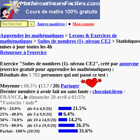
Autres matières
| 🔸
Mon compte
Apprendre les mathématiques
>
Leçons & Exercices de
mathématiques
>
Suites de nombres (1)- niveau CE2
> Statistiques
mises à jour toutes les 4h
Retourner à l'exercice
Exercice "Suites de nombres (1)- niveau CE2", créé par
anonyme
(exercice gratuit pour apprendre les mathématiques) :
Résultats des
5 782
personnes qui ont passé ce test :
Moyenne :
68.5%
(
13.7
/ 20)
Partager
Dernier membre à avoir fait un sans faute :
chocolatcitron
/
FRANCE
, le
dimanche 28 avril à 02:37
:
"
Fastoche ! mdr
"
21.5%
0% - 24.9%
(de 0 à 4,9/20)
6.4%
25% - 49.9%
(de 5 à 9,9/20)
14.2%
50% - 74.9%
(de 10 à 14,9/20)
26.3%
75% - 99.9%
(de 15 à 19,9/20)
31.6%
Parfait - 100%
(20/20)