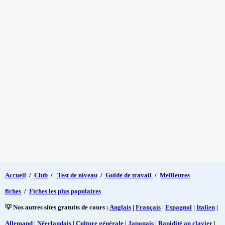
Accueil
/
Club
/
Test de niveau
/
Guide de travail
/
Meilleures
fiches
/
Fiches les plus populaires
💡 Nos autres sites gratuits de cours :
Anglais
|
Français
|
Espagnol
|
Italien
|
Allemand
|
Néerlandais
|
Culture générale
|
Japonais
|
Rapidité au clavier
|