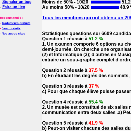
-
Signaler un bug
Moins de 50% - 10/20
51.2
-
Faire un lien
Au moins 50% - 10/20
48.9
Tous les membres qui ont obtenu un 20/2
Recommandés :
-
Traducteurs gratuits
-
Jeux gratuits
Statistiques questions sur 6609 candida
-
Nos autres sites
Question 1 réussie à
51.2 %
1. Un examen comporte 6 options au cho
demi-journée. On cherche une organisatio
(2) et Informatique (3); d'autres en Musiq
extraire un sous-graphe complet d'ordre 
Question 2 réussie à
37.5 %
b) En étudiant les degrés des sommets, o
Question 3 réussie à
37 %
c) Pour que chaque élève puisse passer 
Question 4 réussie à
55.4 %
2. Un musée est constitué de six salles
communication entre deux salles .a) Peu
Question 5 réussie à
41.9 %
b) Peut-on visiter chacune des salles d