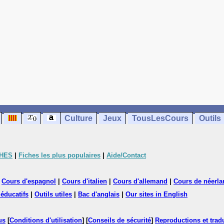
Culture
Jeux
TousLesCours
Outils
CHES
|
Fiches les plus populaires
|
Aide/Contact
|
Cours d'espagnol
|
Cours d'italien
|
Cours d'allemand
|
Cours de néerla
 éducatifs
|
Outils utiles
|
Bac d'anglais
|
Our sites in English
us
[
Conditions d'utilisation
] [
Conseils de sécurité
]
Reproductions et tradu