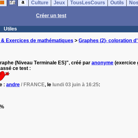
Culture
Jeux
TousLesCours
Outils
Nos
Créer un test
Utiles
 & Exercices de mathématiques
>
Graphes (2)- coloration 
graphe (Niveau Terminale ES)", créé par
anonyme
(exercice 
ssé ce test :
e :
andre
/ FRANCE
, le
lundi 03 juin à 16:25
:
2%