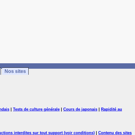
Nos sites
ndais
|
Tests de culture générale
|
Cours de japonais
|
Rapidité au
ctions interdites sur tout support (voir conditions)
|
Contenu des sites