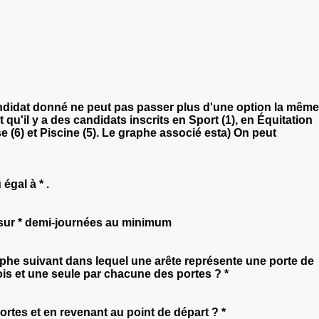
ndidat donné ne peut pas passer plus d'une option la même
u'il y a des candidats inscrits en Sport (1), en Équitation
se (6) et Piscine (5). Le graphe associé esta) On peut
égal à * .
n sur * demi-journées au minimum
aphe suivant dans lequel une arête représente une porte de
is et une seule par chacune des portes ? *
rtes et en revenant au point de départ ? *