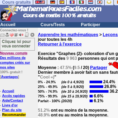
Cours gratuits
Accueil
Cours/Tests
Participer
Connectez-vous !
Apprendre les mathématiques
>
Leçons
jour toutes les 4h
Cliquez ici pour
Retourner à l'exercice
vous connecter
Nouveau compte
Exercice "Graphes (2)- coloration d'un 
Des millions de
Résultats des
9 963
personnes qui ont pa
comptes créés sur
nos sites
Moyenne :
47.5%
(
9.5
/ 20)
Partager
100% gratuit !
Dernier membre à avoir fait un sans faut
[
Avantages
]
"
Cool =)
"
24.4%
0% - 24.9%
(de 0 à 4,9/20)
26.8%
25% - 49.9%
(de 5 à 9,9/20)
-
Accueil
36.
50% - 74.9%
(de 10 à 14,9/20)
-
Accès rapides
6.6%
75% - 99.9%
(de 15 à 19,9/20)
-
Aide/Contact
6.1%
Parfait - 100%
(20/20)
-
Livre d'or
-
Plan du site
51.2%
ont eu moins de la moyenne.
-
Recommander
48.9%
ont eu au moins la moyenne.