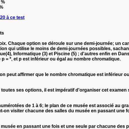
 %
 %
0 à ce test
ts
ix. Chaque option se déroule sur une demi-journée; un ca
n qui utilise le moins de demi-journées possibles, sachant q
ue(4), Informatique (3) et Piscine (5) ; d'autres enfin en Dan
p = *, et p est inférieur ou égal au nombre chromatique.
n peut affirmer que le nombre chromatique est inférieur ou 
toutes ses options, il est impératif d'organiser cet exame
 numérotées de 1 à 6; le plan de ce musée est associé au gr
t-on visiter chacune des salles du musée en passant une fo
u musée en passant une fois et une seule par chacune des po