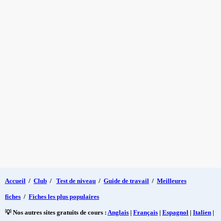
Accueil
/
Club
/
Test de niveau
/
Guide de travail
/
Meilleures
fiches
/
Fiches les plus populaires
💡 Nos autres sites gratuits de cours :
Anglais
|
Français
|
Espagnol
|
Italien
|