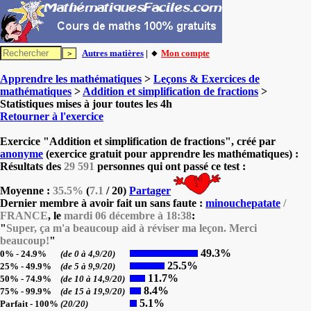
Autres matières
| 🔸
Mon compte
Apprendre les mathématiques
>
Leçons & Exercices de
mathématiques
>
Addition et simplification de fractions
>
Statistiques mises à jour toutes les 4h
Retourner à l'exercice
Exercice "Addition et simplification de fractions", créé par
anonyme
(exercice gratuit pour apprendre les mathématiques) :
Résultats des
29 591
personnes qui ont passé ce test :
Moyenne :
35.5%
(
7.1
/ 20)
Partager
Dernier membre à avoir fait un sans faute :
minouchepatate
/
FRANCE
, le
mardi 06 décembre à 18:38
:
"
Super, ça m'a beaucoup aid à réviser ma leçon. Merci
beaucoup!
"
49.3%
0% - 24.9%
(de 0 à 4,9/20)
25.5%
25% - 49.9%
(de 5 à 9,9/20)
11.7%
50% - 74.9%
(de 10 à 14,9/20)
8.4%
75% - 99.9%
(de 15 à 19,9/20)
5.1%
Parfait - 100%
(20/20)