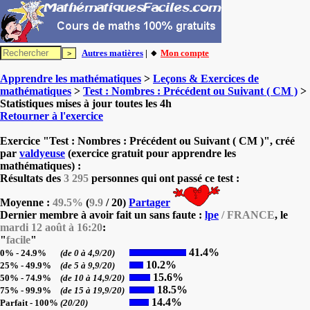
Autres matières
| 🔸
Mon compte
Apprendre les mathématiques
>
Leçons & Exercices de
mathématiques
>
Test : Nombres : Précédent ou Suivant ( CM )
>
Statistiques mises à jour toutes les 4h
Retourner à l'exercice
Exercice "Test : Nombres : Précédent ou Suivant ( CM )", créé
par
valdyeuse
(exercice gratuit pour apprendre les
mathématiques) :
Résultats des
3 295
personnes qui ont passé ce test :
Moyenne :
49.5%
(
9.9
/ 20)
Partager
Dernier membre à avoir fait un sans faute :
lpe
/ FRANCE
, le
mardi 12 août à 16:20
:
"
facile
"
41.4%
0% - 24.9%
(de 0 à 4,9/20)
10.2%
25% - 49.9%
(de 5 à 9,9/20)
15.6%
50% - 74.9%
(de 10 à 14,9/20)
18.5%
75% - 99.9%
(de 15 à 19,9/20)
14.4%
Parfait - 100%
(20/20)