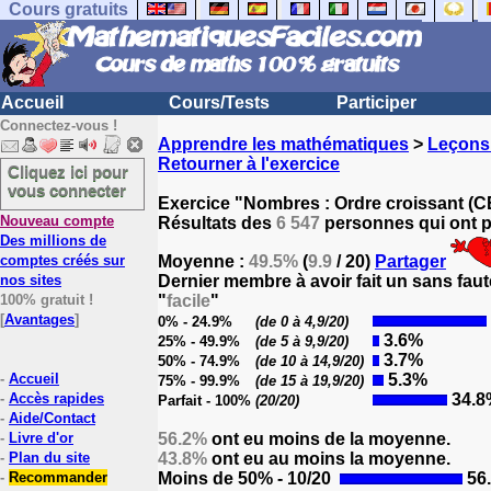
Cours gratuits
Accueil
Cours/Tests
Participer
Connectez-vous !
Apprendre les mathématiques
>
Leçons
Retourner à l'exercice
Cliquez ici pour
vous connecter
Exercice "Nombres : Ordre croissant (C
Nouveau compte
Résultats des
6 547
personnes qui ont pa
Des millions de
comptes créés sur
Moyenne :
49.5%
(
9.9
/ 20)
Partager
nos sites
Dernier membre à avoir fait un sans faut
100% gratuit !
"
facile
"
[
Avantages
]
0% - 24.9%
(de 0 à 4,9/20)
3.6%
25% - 49.9%
(de 5 à 9,9/20)
3.7%
50% - 74.9%
(de 10 à 14,9/20)
-
Accueil
5.3%
75% - 99.9%
(de 15 à 19,9/20)
-
Accès rapides
34.8
Parfait - 100%
(20/20)
-
Aide/Contact
-
Livre d'or
56.2%
ont eu moins de la moyenne.
-
Plan du site
43.8%
ont eu au moins la moyenne.
-
Recommander
Moins de 50% - 10/20
56