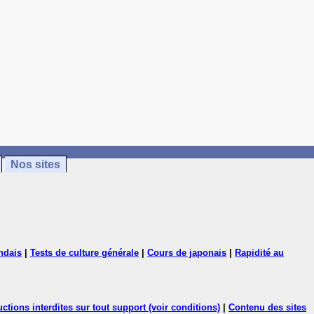
Nos sites
ndais
|
Tests de culture générale
|
Cours de japonais
|
Rapidité au
ctions interdites sur tout support (voir conditions)
|
Contenu des sites