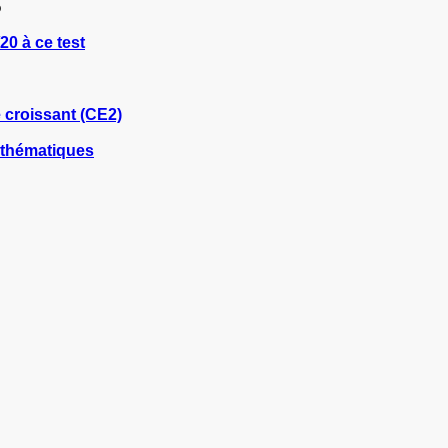
%
0 à ce test
 croissant (CE2)
athématiques