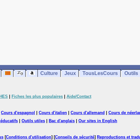
Culture
Jeux
TousLesCours
Outils
CHES
|
Fiches les plus populaires
|
Aide/Contact
|
Cours d'espagnol
|
Cours d'italien
|
Cours d'allemand
|
Cours de néerla
 éducatifs
|
Outils utiles
|
Bac d'anglais
|
Our sites in English
us
[
Conditions d'utilisation
] [
Conseils de sécurité
]
Reproductions et tradu