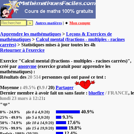
Autres matières
| 🔸
Mon compte
Apprendre les mathématiques
>
Leçons & Exercices de
mathématiques
>
Calcul mental (fractions - multiples - racines
carrées)
> Statistiques mises à jour toutes les 4h
Retourner à l'exercice
Exercice "Calcul mental (fractions - multiples - racines carrées)",
créé par
anonyme
(exercice gratuit pour apprendre les
mathématiques) :
Résultats des
20 514
personnes qui ont passé ce test :
Moyenne :
49.5%
(
9.9
/ 20)
Partager
Dernier membre à avoir fait un sans faute :
bluefire
/ FRANCE
, le
lundi 23 mars à 12:21
:
"
❤️
"
40.9%
0% - 24.9%
(de 0 à 4,9/20)
9.3%
25% - 49.9%
(de 5 à 9,9/20)
17.6%
50% - 74.9%
(de 10 à 14,9/20)
19.8%
75% - 99.9%
(de 15 à 19,9/20)
12.4%
Parfait - 100%
(20/20)