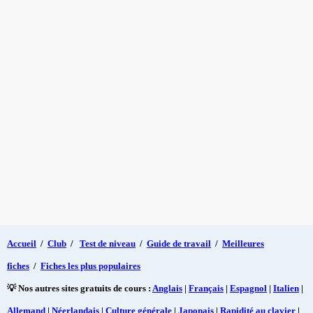
Accueil
/
Club
/
Test de niveau
/
Guide de travail
/
Meilleures
fiches
/
Fiches les plus populaires
💡 Nos autres sites gratuits de cours :
Anglais
|
Français
|
Espagnol
|
Italien
|
Allemand
|
Néerlandais
|
Culture générale
|
Japonais
|
Rapidité au clavier
|