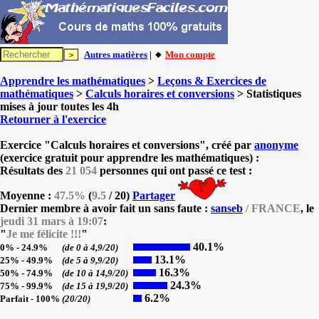
Autres matières
| 🔸
Mon compte
Apprendre les mathématiques
>
Leçons & Exercices de
mathématiques
>
Calculs horaires et conversions
> Statistiques
mises à jour toutes les 4h
Retourner à l'exercice
Exercice "Calculs horaires et conversions", créé par
anonyme
(exercice gratuit pour apprendre les mathématiques) :
Résultats des
21 054
personnes qui ont passé ce test :
Moyenne :
47.5%
(
9.5
/ 20)
Partager
Dernier membre à avoir fait un sans faute :
sanseb
/ FRANCE
, le
jeudi 31 mars à 19:07
:
"
Je me félicite !!!
"
40.1%
0% - 24.9%
(de 0 à 4,9/20)
13.1%
25% - 49.9%
(de 5 à 9,9/20)
16.3%
50% - 74.9%
(de 10 à 14,9/20)
24.3%
75% - 99.9%
(de 15 à 19,9/20)
6.2%
Parfait - 100%
(20/20)