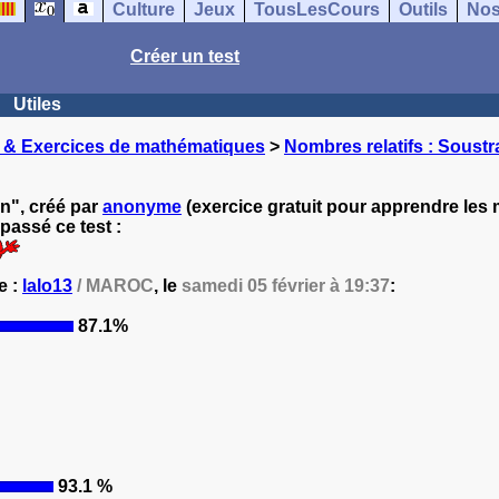
Culture
Jeux
TousLesCours
Outils
Nos
Créer un test
Utiles
 & Exercices de mathématiques
>
Nombres relatifs : Soustr
on", créé par
anonyme
(exercice gratuit pour apprendre les
passé ce test :
e :
lalo13
/ MAROC
, le
samedi 05 février à 19:37
:
87.1%
93.1 %