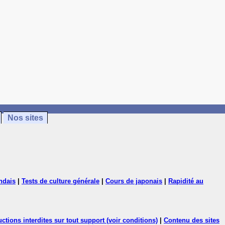
Nos sites
ndais
|
Tests de culture générale
|
Cours de japonais
|
Rapidité au
ctions interdites sur tout support (voir conditions)
|
Contenu des sites