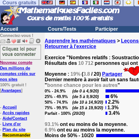
Cours gratuits
Accueil
Cours/Tests
Participer
Connectez-vous !
Apprendre les mathématiques
>
Leçons
Retourner à l'exercice
Cliquez ici pour
vous connecter
Exercice "Nombres relatifs : Soustracti
Nouveau compte
Résultats des
10 712
personnes qui ont 
Des millions de
comptes créés sur
Moyenne :
19%
(
3.8
/ 20)
Partager
nos sites
Dernier membre à avoir fait un sans faut
100% gratuit !
"
bonne chance pour les autres
"
[
Avantages
]
0% - 24.9%
(de 0 à 4,9/20)
6%
25% - 49.9%
(de 5 à 9,9/20)
2.2%
50% - 74.9%
(de 10 à 14,9/20)
-
Accueil
1.3%
75% - 99.9%
(de 15 à 19,9/20)
-
Accès rapides
3.4%
Parfait - 100%
(20/20)
-
Aide/Contact
-
Livre d'or
93.1%
ont eu moins de la moyenne.
-
Plan du site
6.9%
ont eu au moins la moyenne.
-
Recommander
Moins de 50% - 10/20