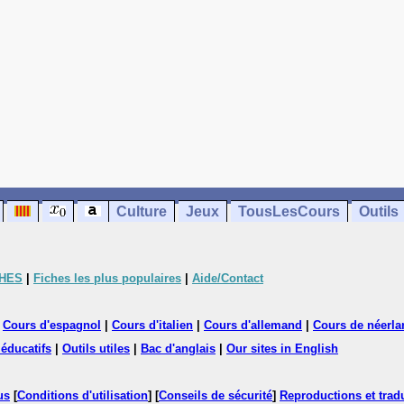
Culture
Jeux
TousLesCours
Outils
CHES
|
Fiches les plus populaires
|
Aide/Contact
|
Cours d'espagnol
|
Cours d'italien
|
Cours d'allemand
|
Cours de néerla
 éducatifs
|
Outils utiles
|
Bac d'anglais
|
Our sites in English
us
[
Conditions d'utilisation
] [
Conseils de sécurité
]
Reproductions et tradu