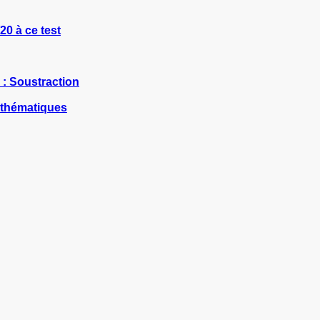
0 à ce test
 : Soustraction
athématiques