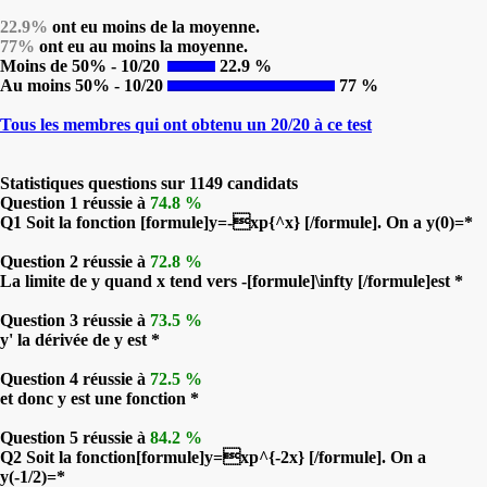
22.9%
ont eu moins de la moyenne.
77%
ont eu au moins la moyenne.
Moins de 50% - 10/20
22.9 %
Au moins 50% - 10/20
77 %
Tous les membres qui ont obtenu un 20/20 à ce test
Statistiques questions sur 1149 candidats
Question 1 réussie à
74.8 %
Q1 Soit la fonction [formule]y=-xp{^x} [/formule]. On a y(0)=*
Question 2 réussie à
72.8 %
La limite de y quand x tend vers -[formule]\infty [/formule]est *
Question 3 réussie à
73.5 %
y' la dérivée de y est *
Question 4 réussie à
72.5 %
et donc y est une fonction *
Question 5 réussie à
84.2 %
Q2 Soit la fonction[formule]y=xp^{-2x} [/formule]. On a
y(-1/2)=*