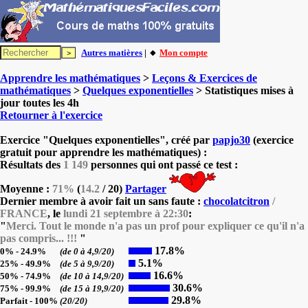
Autres matières
| 🔸
Mon compte
Apprendre les mathématiques
>
Leçons & Exercices de
mathématiques
>
Quelques exponentielles
> Statistiques mises à
jour toutes les 4h
Retourner à l'exercice
Exercice "Quelques exponentielles", créé par
papjo30
(exercice
gratuit pour apprendre les mathématiques) :
Résultats des
1 149
personnes qui ont passé ce test :
Moyenne :
71%
(
14.2
/ 20)
Partager
Dernier membre à avoir fait un sans faute :
chocolatcitron
/
FRANCE
, le
lundi 21 septembre à 22:30
:
"
Merci. Tout le monde n'a pas un prof pour expliquer ce qu'il n'a
pas compris... !!!
"
17.8%
0% - 24.9%
(de 0 à 4,9/20)
5.1%
25% - 49.9%
(de 5 à 9,9/20)
16.6%
50% - 74.9%
(de 10 à 14,9/20)
30.6%
75% - 99.9%
(de 15 à 19,9/20)
29.8%
Parfait - 100%
(20/20)