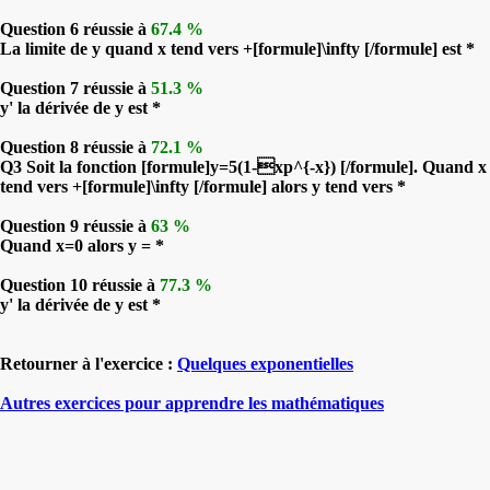
Question 6 réussie à
67.4 %
La limite de y quand x tend vers +[formule]\infty [/formule] est *
Question 7 réussie à
51.3 %
y' la dérivée de y est *
Question 8 réussie à
72.1 %
Q3 Soit la fonction [formule]y=5(1-xp^{-x}) [/formule]. Quand x
tend vers +[formule]\infty [/formule] alors y tend vers *
Question 9 réussie à
63 %
Quand x=0 alors y = *
Question 10 réussie à
77.3 %
y' la dérivée de y est *
Retourner à l'exercice :
Quelques exponentielles
Autres exercices pour apprendre les mathématiques