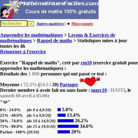
Autres matières
| 🔸
Mon compte
Apprendre les mathématiques
>
Leçons & Exercices de
mathématiques
>
Rappel de maths
> Statistiques mises à jour
toutes les 4h
Retourner à l'exercice
Exercice "Rappel de maths", créé par
rm10
(exercice gratuit pour
apprendre les mathématiques) :
Résultats des
1 090
personnes qui ont passé ce test :
Moyenne :
72.5%
(
14.5
/ 20)
Partager
Dernier membre à avoir fait un sans faute :
marc10
/ HAITI
, le
samedi 08 avril à 05:06
:
"
❤️
"
5.8%
0% - 24.9%
(de 0 à 4,9/20)
13.4%
25% - 49.9%
(de 5 à 9,9/20)
26.2%
50% - 74.9%
(de 10 à 14,9/20)
34.6%
75% - 99.9%
(de 15 à 19,9/20)
20%
Parfait - 100%
(20/20)