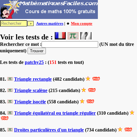
Autres matières
| 🔸
Mon compte
Voir les tests de :
Rechercher ce mot :
(UN mot du titre
uniquement)
Les tests
de
patchy25
: (
151
tests en tout)
81.
Triangle rectangle
(482 candidats)
82.
Triangle scalène
(215 candidats)
83.
Triangle isocèle
(558 candidats)
84.
Triangle équilatéral ou triangle régulier
(310 candidats)
85.
Droites particulières d'un triangle
(734 candidats)