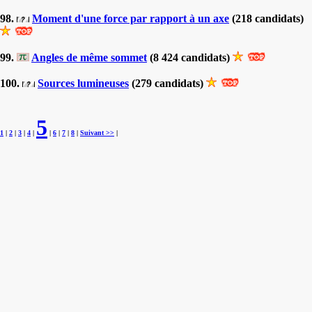
98.
Moment d'une force par rapport à un axe
(218 candidats)
99.
Angles de même sommet
(8 424 candidats)
100.
Sources lumineuses
(279 candidats)
5
1
|
2
|
3
|
4
|
|
6
|
7
|
8
|
Suivant >>
|