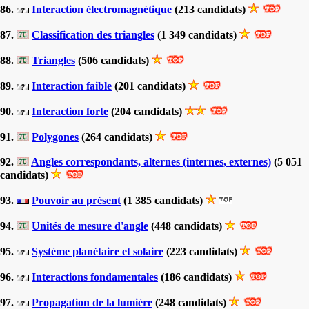
86.
Interaction électromagnétique
(213 candidats)
87.
Classification des triangles
(1 349 candidats)
88.
Triangles
(506 candidats)
89.
Interaction faible
(201 candidats)
90.
Interaction forte
(204 candidats)
91.
Polygones
(264 candidats)
92.
Angles correspondants, alternes (internes, externes)
(5 051
candidats)
93.
Pouvoir au présent
(1 385 candidats)
94.
Unités de mesure d'angle
(448 candidats)
95.
Système planétaire et solaire
(223 candidats)
96.
Interactions fondamentales
(186 candidats)
97.
Propagation de la lumière
(248 candidats)