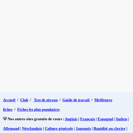
Accueil
/
Club
/
Test de niveau
/
Guide de travail
/
Meilleures
fiches
/
Fiches les plus populaires
💡 Nos autres sites gratuits de cours :
Anglais
|
Français
|
Espagnol
|
Italien
|
Allemand
|
Néerlandais
|
Culture générale
|
Japonais
|
Rapidité au clavier
|