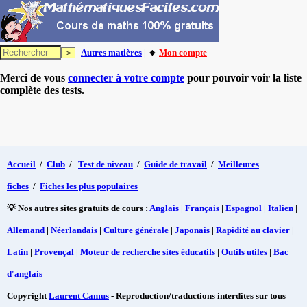
Autres matières
| 🔸
Mon compte
Merci de vous
connecter à votre compte
pour pouvoir voir la liste
complète des tests.
Accueil
/
Club
/
Test de niveau
/
Guide de travail
/
Meilleures
fiches
/
Fiches les plus populaires
💡 Nos autres sites gratuits de cours :
Anglais
|
Français
|
Espagnol
|
Italien
|
Allemand
|
Néerlandais
|
Culture générale
|
Japonais
|
Rapidité au clavier
|
Latin
|
Provençal
|
Moteur de recherche sites éducatifs
|
Outils utiles
|
Bac
d'anglais
Copyright
Laurent Camus
- Reproduction/traductions interdites sur tous