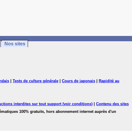
Nos sites
ndais
|
Tests de culture générale
|
Cours de japonais
|
Rapidité au
ctions interdites sur tout support (voir conditions)
|
Contenu des sites
hématiques 100% gratuits, hors abonnement internet auprès d'un