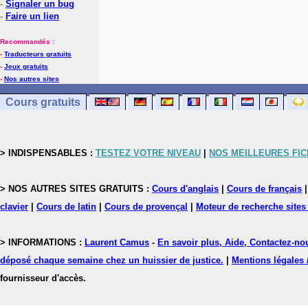
-
Signaler un bug
-
Faire un lien
Recommandés :
-
Traducteurs gratuits
-
Jeux gratuits
-
Nos autres sites
Cours gratuits
> INDISPENSABLES :
TESTEZ VOTRE NIVEAU
|
NOS MEILLEURES FI
> NOS AUTRES SITES GRATUITS :
Cours d'anglais
|
Cours de français
clavier
|
Cours de latin
|
Cours de provençal
|
Moteur de recherche sites
> INFORMATIONS :
Laurent Camus
-
En savoir plus, Aide, Contactez-no
déposé chaque semaine chez un huissier de justice.
|
Mentions légales 
fournisseur d'accès.