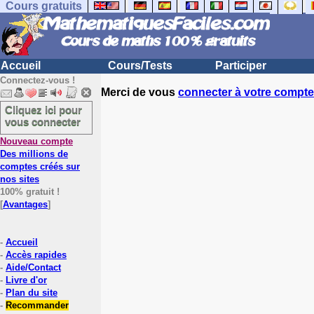
Cours gratuits
Accueil
Cours/Tests
Participer
Connectez-vous !
Merci de vous
connecter à votre compte
Cliquez ici pour
vous connecter
Nouveau compte
Des millions de
comptes créés sur
nos sites
100% gratuit !
[
Avantages
]
-
Accueil
-
Accès rapides
-
Aide/Contact
-
Livre d'or
-
Plan du site
-
Recommander