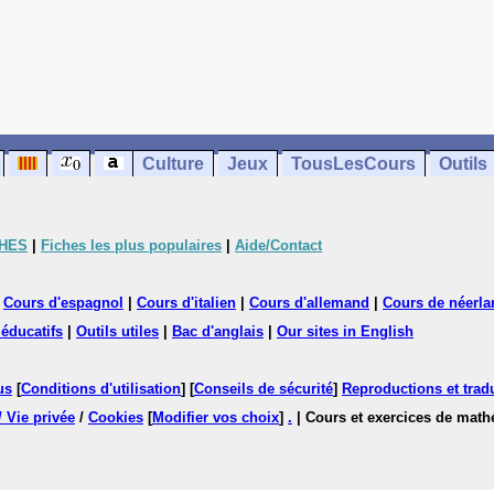
Culture
Jeux
TousLesCours
Outils
CHES
|
Fiches les plus populaires
|
Aide/Contact
|
Cours d'espagnol
|
Cours d'italien
|
Cours d'allemand
|
Cours de néerla
 éducatifs
|
Outils utiles
|
Bac d'anglais
|
Our sites in English
us
[
Conditions d'utilisation
] [
Conseils de sécurité
]
Reproductions et tradu
/ Vie privée
/
Cookies
[
Modifier vos choix
]
.
| Cours et exercices de mat