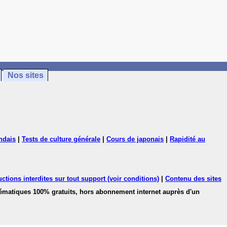
Nos sites
ndais
|
Tests de culture générale
|
Cours de japonais
|
Rapidité au
ctions interdites sur tout support (voir conditions)
|
Contenu des sites
hématiques 100% gratuits, hors abonnement internet auprès d'un