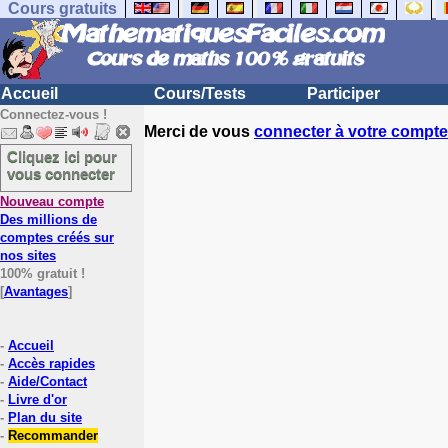
Cours gratuits
Accueil
Cours/Tests
Participer
Connectez-vous !
Merci de vous
connecter à votre compte
Cliquez ici pour
vous connecter
Nouveau compte
Des millions de
comptes créés sur
nos sites
100% gratuit !
[
Avantages
]
-
Accueil
-
Accès rapides
-
Aide/Contact
-
Livre d'or
-
Plan du site
-
Recommander