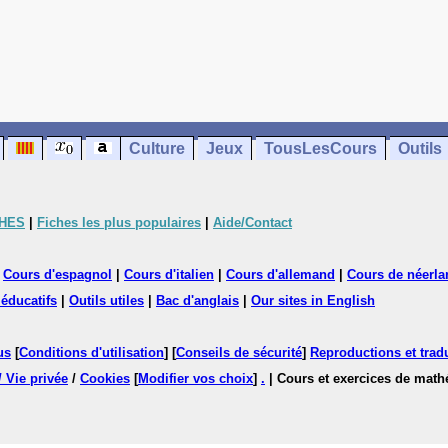
Culture
Jeux
TousLesCours
Outils
CHES
|
Fiches les plus populaires
|
Aide/Contact
|
Cours d'espagnol
|
Cours d'italien
|
Cours d'allemand
|
Cours de néerla
 éducatifs
|
Outils utiles
|
Bac d'anglais
|
Our sites in English
us
[
Conditions d'utilisation
] [
Conseils de sécurité
]
Reproductions et tradu
/ Vie privée
/
Cookies
[
Modifier vos choix
]
.
| Cours et exercices de mat