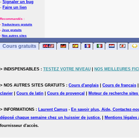
-
Signaler un bug
-
Faire un lien
Recommandés :
-
Traducteurs gratuits
-
Jeux gratuits
-
Nos autres sites
Cours gratuits
> INDISPENSABLES :
TESTEZ VOTRE NIVEAU
|
NOS MEILLEURES FI
> NOS AUTRES SITES GRATUITS :
Cours d'anglais
|
Cours de français
clavier
|
Cours de latin
|
Cours de provençal
|
Moteur de recherche sites
> INFORMATIONS :
Laurent Camus
-
En savoir plus, Aide, Contactez-no
déposé chaque semaine chez un huissier de justice.
|
Mentions légales 
fournisseur d'accès.