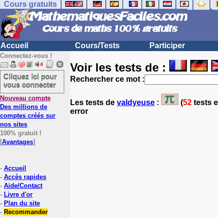
Cours gratuits
Accueil
Cours/Tests
Participer
Connectez-vous !
Voir les tests de :
Cliquez ici pour
Rechercher ce mot :
vous connecter
Nouveau compte
Les tests
de
valdyeuse
:
(
52
tests e
Des millions de
error
comptes créés sur
nos sites
100% gratuit !
[
Avantages
]
-
Accueil
-
Accès rapides
-
Aide/Contact
-
Livre d'or
-
Plan du site
-
Recommander