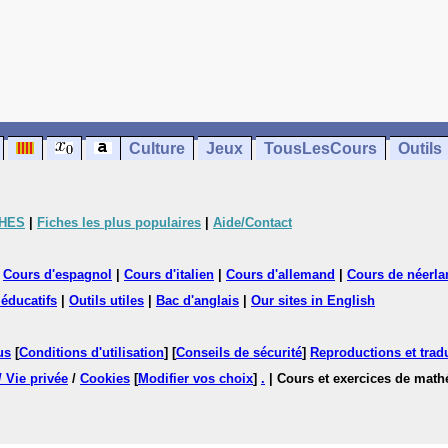
Culture
Jeux
TousLesCours
Outils
CHES
|
Fiches les plus populaires
|
Aide/Contact
|
Cours d'espagnol
|
Cours d'italien
|
Cours d'allemand
|
Cours de néerla
 éducatifs
|
Outils utiles
|
Bac d'anglais
|
Our sites in English
us
[
Conditions d'utilisation
] [
Conseils de sécurité
]
Reproductions et tradu
/ Vie privée
/
Cookies
[
Modifier vos choix
]
.
| Cours et exercices de mat