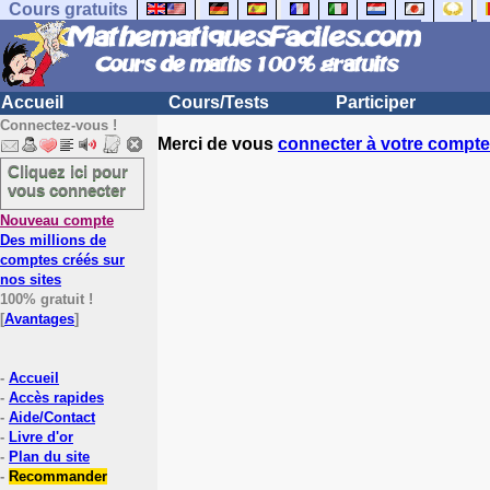
Cours gratuits
Accueil
Cours/Tests
Participer
Connectez-vous !
Merci de vous
connecter à votre compte
Cliquez ici pour
vous connecter
Nouveau compte
Des millions de
comptes créés sur
nos sites
100% gratuit !
[
Avantages
]
-
Accueil
-
Accès rapides
-
Aide/Contact
-
Livre d'or
-
Plan du site
-
Recommander