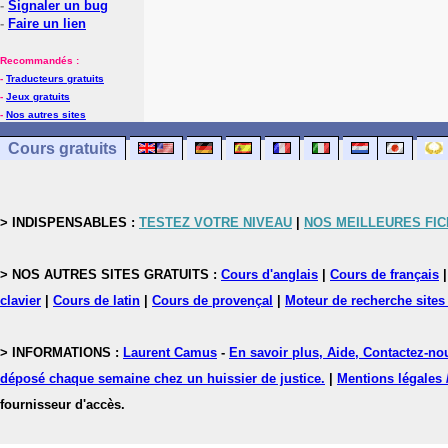
-
Signaler un bug
-
Faire un lien
Recommandés :
-
Traducteurs gratuits
-
Jeux gratuits
-
Nos autres sites
Cours gratuits
> INDISPENSABLES :
TESTEZ VOTRE NIVEAU
|
NOS MEILLEURES FI
> NOS AUTRES SITES GRATUITS :
Cours d'anglais
|
Cours de français
clavier
|
Cours de latin
|
Cours de provençal
|
Moteur de recherche sites
> INFORMATIONS :
Laurent Camus
-
En savoir plus, Aide, Contactez-no
déposé chaque semaine chez un huissier de justice.
|
Mentions légales 
fournisseur d'accès.