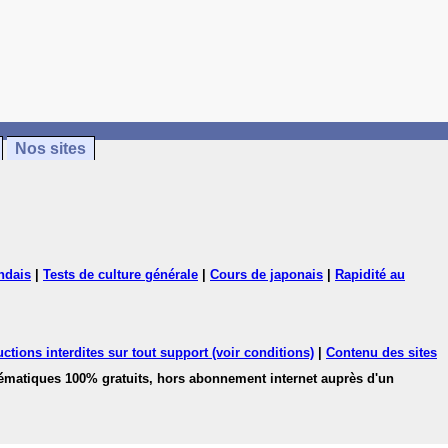
Nos sites
ndais
|
Tests de culture générale
|
Cours de japonais
|
Rapidité au
ctions interdites sur tout support (voir conditions)
|
Contenu des sites
hématiques 100% gratuits, hors abonnement internet auprès d'un