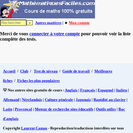
Autres matières
| 🔸
Mon compte
Merci de vous
connecter à votre compte
pour pouvoir voir la liste
complète des tests.
Accueil
/
Club
/
Test de niveau
/
Guide de travail
/
Meilleures
fiches
/
Fiches les plus populaires
💡 Nos autres sites gratuits de cours :
Anglais
|
Français
|
Espagnol
|
Italien
|
Allemand
|
Néerlandais
|
Culture générale
|
Japonais
|
Rapidité au clavier
|
Latin
|
Provençal
|
Moteur de recherche sites éducatifs
|
Outils utiles
|
Bac
d'anglais
Copyright
Laurent Camus
- Reproduction/traductions interdites sur tous