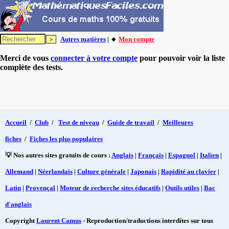
Autres matières
| 🔸
Mon compte
Merci de vous
connecter à votre compte
pour pouvoir voir la liste
complète des tests.
Accueil
/
Club
/
Test de niveau
/
Guide de travail
/
Meilleures
fiches
/
Fiches les plus populaires
💡 Nos autres sites gratuits de cours :
Anglais
|
Français
|
Espagnol
|
Italien
|
Allemand
|
Néerlandais
|
Culture générale
|
Japonais
|
Rapidité au clavier
|
Latin
|
Provençal
|
Moteur de recherche sites éducatifs
|
Outils utiles
|
Bac
d'anglais
Copyright
Laurent Camus
- Reproduction/traductions interdites sur tous