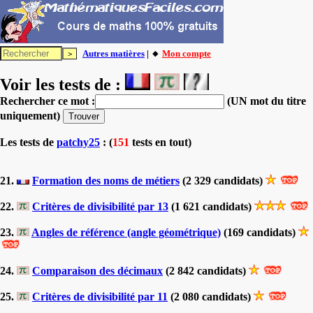
Autres matières
| 🔸
Mon compte
Voir les tests de :
Rechercher ce mot :
(UN mot du titre
uniquement)
Les tests
de
patchy25
: (
151
tests en tout)
21.
Formation des noms de métiers
(2 329 candidats)
22.
Critères de divisibilité par 13
(1 621 candidats)
23.
Angles de référence (angle géométrique)
(169 candidats)
24.
Comparaison des décimaux
(2 842 candidats)
25.
Critères de divisibilité par 11
(2 080 candidats)