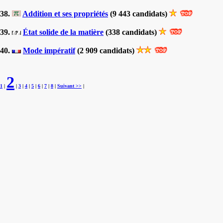
38.
Addition et ses propriétés
(9 443 candidats)
39.
État solide de la matière
(338 candidats)
40.
Mode impératif
(2 909 candidats)
2
1
|
|
3
|
4
|
5
|
6
|
7
|
8
|
Suivant >>
|