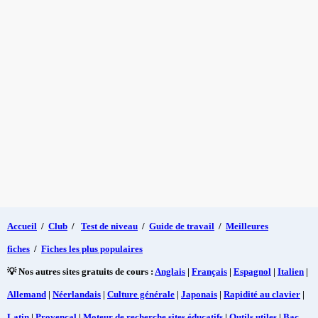
Accueil
/
Club
/
Test de niveau
/
Guide de travail
/
Meilleures
fiches
/
Fiches les plus populaires
💡 Nos autres sites gratuits de cours :
Anglais
|
Français
|
Espagnol
|
Italien
|
Allemand
|
Néerlandais
|
Culture générale
|
Japonais
|
Rapidité au clavier
|
Latin
|
Provençal
|
Moteur de recherche sites éducatifs
|
Outils utiles
|
Bac