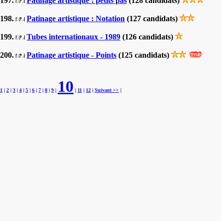
197.
Patinage artistique : petits pas
(128 candidats)
198.
Patinage artistique : Notation
(127 candidats)
199.
Tubes internationaux - 1989
(126 candidats)
200.
Patinage artistique - Points
(125 candidats)
10
1
|
2
|
3
|
4
|
5
|
6
|
7
|
8
|
9
|
|
11
|
12
|
Suivant >>
|