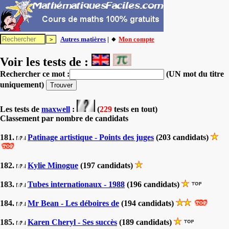
Autres matières
| 🔸
Mon compte
Voir les tests de :
Rechercher ce mot :
(UN mot du titre
uniquement)
Les tests
de
maxwell
:
(
229
tests en tout)
Classement par nombre de candidats
181.
Patinage artistique - Points des juges
(203 candidats)
182.
Kylie Minogue
(197 candidats)
183.
Tubes internationaux - 1988
(196 candidats)
184.
Mr Bean - Les déboires de
(194 candidats)
185.
Karen Cheryl - Ses succès
(189 candidats)