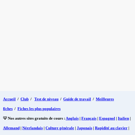
Accueil
/
Club
/
Test de niveau
/
Guide de travail
/
Meilleures
fiches
/
Fiches les plus populaires
💡 Nos autres sites gratuits de cours :
Anglais
|
Français
|
Espagnol
|
Italien
|
Allemand
|
Néerlandais
|
Culture générale
|
Japonais
|
Rapidité au clavier
|