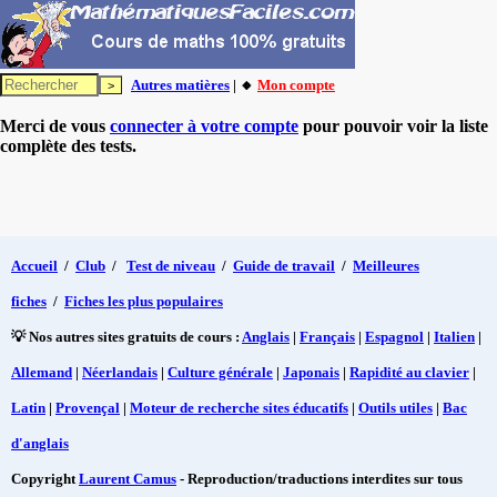
Autres matières
| 🔸
Mon compte
Merci de vous
connecter à votre compte
pour pouvoir voir la liste
complète des tests.
Accueil
/
Club
/
Test de niveau
/
Guide de travail
/
Meilleures
fiches
/
Fiches les plus populaires
💡 Nos autres sites gratuits de cours :
Anglais
|
Français
|
Espagnol
|
Italien
|
Allemand
|
Néerlandais
|
Culture générale
|
Japonais
|
Rapidité au clavier
|
Latin
|
Provençal
|
Moteur de recherche sites éducatifs
|
Outils utiles
|
Bac
d'anglais
Copyright
Laurent Camus
- Reproduction/traductions interdites sur tous