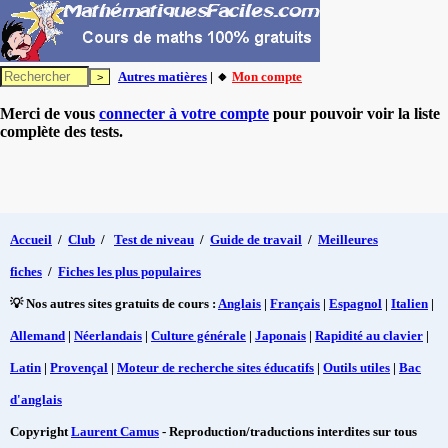
Autres matières
| 🔸
Mon compte
Merci de vous
connecter à votre compte
pour pouvoir voir la liste
complète des tests.
Accueil
/
Club
/
Test de niveau
/
Guide de travail
/
Meilleures
fiches
/
Fiches les plus populaires
💡 Nos autres sites gratuits de cours :
Anglais
|
Français
|
Espagnol
|
Italien
|
Allemand
|
Néerlandais
|
Culture générale
|
Japonais
|
Rapidité au clavier
|
Latin
|
Provençal
|
Moteur de recherche sites éducatifs
|
Outils utiles
|
Bac
d'anglais
Copyright
Laurent Camus
- Reproduction/traductions interdites sur tous