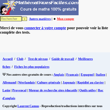
Autres matières
| 🔸
Mon compte
Merci de vous
connecter à votre compte
pour pouvoir voir la liste
complète des tests.
Accueil
/
Club
/
Test de niveau
/
Guide de travail
/
Meilleures
fiches
/
Fiches les plus populaires
💡 Nos autres sites gratuits de cours :
Anglais
|
Français
|
Espagnol
|
Italien
|
Allemand
|
Néerlandais
|
Culture générale
|
Japonais
|
Rapidité au clavier
|
Latin
|
Provençal
|
Moteur de recherche sites éducatifs
|
Outils utiles
|
Bac
d'anglais
Copyright
Laurent Camus
- Reproduction/traductions interdites sur tous