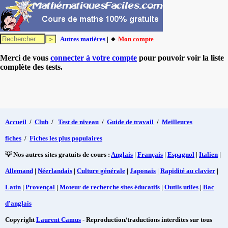
Autres matières
| 🔸
Mon compte
Merci de vous
connecter à votre compte
pour pouvoir voir la liste
complète des tests.
Accueil
/
Club
/
Test de niveau
/
Guide de travail
/
Meilleures
fiches
/
Fiches les plus populaires
💡 Nos autres sites gratuits de cours :
Anglais
|
Français
|
Espagnol
|
Italien
|
Allemand
|
Néerlandais
|
Culture générale
|
Japonais
|
Rapidité au clavier
|
Latin
|
Provençal
|
Moteur de recherche sites éducatifs
|
Outils utiles
|
Bac
d'anglais
Copyright
Laurent Camus
- Reproduction/traductions interdites sur tous