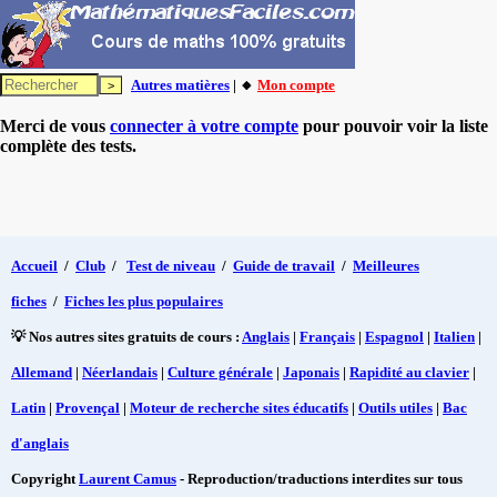
Autres matières
| 🔸
Mon compte
Merci de vous
connecter à votre compte
pour pouvoir voir la liste
complète des tests.
Accueil
/
Club
/
Test de niveau
/
Guide de travail
/
Meilleures
fiches
/
Fiches les plus populaires
💡 Nos autres sites gratuits de cours :
Anglais
|
Français
|
Espagnol
|
Italien
|
Allemand
|
Néerlandais
|
Culture générale
|
Japonais
|
Rapidité au clavier
|
Latin
|
Provençal
|
Moteur de recherche sites éducatifs
|
Outils utiles
|
Bac
d'anglais
Copyright
Laurent Camus
- Reproduction/traductions interdites sur tous