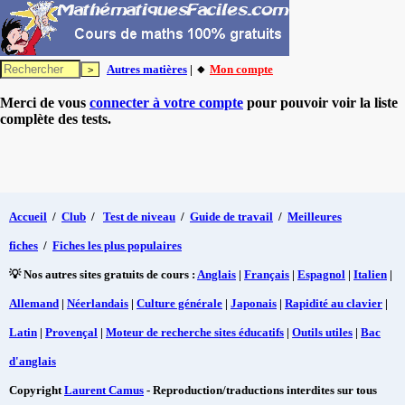
Autres matières
| 🔸
Mon compte
Merci de vous
connecter à votre compte
pour pouvoir voir la liste
complète des tests.
Accueil
/
Club
/
Test de niveau
/
Guide de travail
/
Meilleures
fiches
/
Fiches les plus populaires
💡 Nos autres sites gratuits de cours :
Anglais
|
Français
|
Espagnol
|
Italien
|
Allemand
|
Néerlandais
|
Culture générale
|
Japonais
|
Rapidité au clavier
|
Latin
|
Provençal
|
Moteur de recherche sites éducatifs
|
Outils utiles
|
Bac
d'anglais
Copyright
Laurent Camus
- Reproduction/traductions interdites sur tous