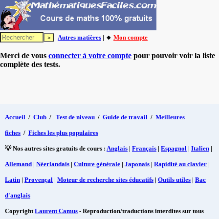
Autres matières
| 🔸
Mon compte
Merci de vous
connecter à votre compte
pour pouvoir voir la liste
complète des tests.
Accueil
/
Club
/
Test de niveau
/
Guide de travail
/
Meilleures
fiches
/
Fiches les plus populaires
💡 Nos autres sites gratuits de cours :
Anglais
|
Français
|
Espagnol
|
Italien
|
Allemand
|
Néerlandais
|
Culture générale
|
Japonais
|
Rapidité au clavier
|
Latin
|
Provençal
|
Moteur de recherche sites éducatifs
|
Outils utiles
|
Bac
d'anglais
Copyright
Laurent Camus
- Reproduction/traductions interdites sur tous