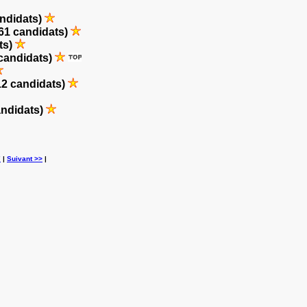
andidats)
61 candidats)
ts)
candidats)
12 candidats)
andidats)
7
|
Suivant >>
|