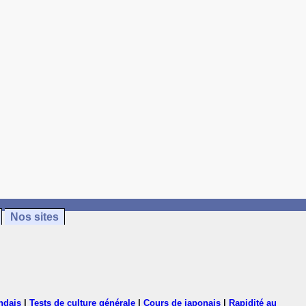
Nos sites
ndais
|
Tests de culture générale
|
Cours de japonais
|
Rapidité au