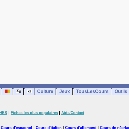
Culture
Jeux
TousLesCours
Outils
CHES
|
Fiches les plus populaires
|
Aide/Contact
|
Cours d'espagnol
|
Cours d'italien
|
Cours d'allemand
|
Cours de néerla