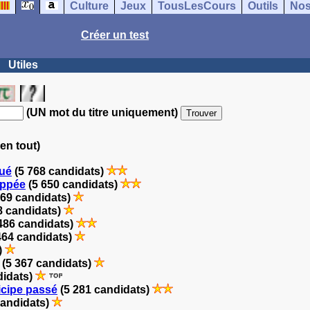
Culture
Jeux
TousLesCours
Outils
Nos
Créer un test
Utiles
(UN mot du titre uniquement)
en tout)
gué
(5 768 candidats)
oppée
(5 650 candidats)
569 candidats)
8 candidats)
486 candidats)
464 candidats)
)
(5 367 candidats)
didats)
ticipe passé
(5 281 candidats)
candidats)