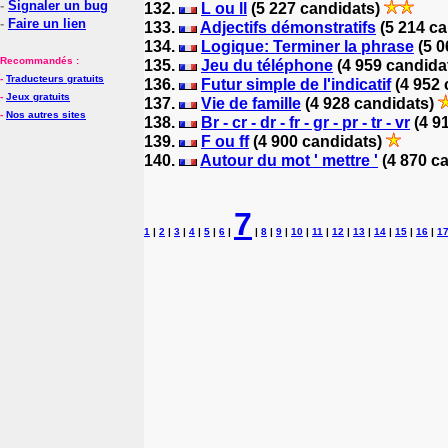
-
Signaler un bug
132.
L ou ll
(5 227 candidats)
-
Faire un lien
133.
Adjectifs démonstratifs
(5 214 c
134.
Logique: Terminer la phrase
(5 0
Recommandés :
135.
Jeu du téléphone
(4 959 candida
-
Traducteurs gratuits
136.
Futur simple de l'indicatif
(4 952 
-
Jeux gratuits
137.
Vie de famille
(4 928 candidats)
-
Nos autres sites
138.
Br - cr - dr - fr - gr - pr - tr - vr
(4 9
139.
F ou ff
(4 900 candidats)
140.
Autour du mot ' mettre '
(4 870 c
7
1
|
2
|
3
|
4
|
5
|
6
|
|
8
|
9
|
10
|
11
|
12
|
13
|
14
|
15
|
16
|
1