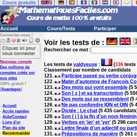
Cours gratuits
Accueil
Cours/Tests
Participer
Connectez-vous !
Voir les tests de :
Cliquez ici pour
Rechercher ce mot :
vous connecter
Nouveau compte
Les tests
de
valdyeuse
:
(
336
tests 
Des millions de
Classement par nombre de candidats
comptes créés sur
121.
Participe passé ou verbe conju
nos sites
122.
Matin d'automne de François C
100% gratuit !
123.
Des mots qui vont ensemble
(5 
[
Avantages
]
124.
Son [ z ] et sa transcription
(5 55
125.
Des mots qui se ressemblent
(5 
126.
Ne pas confondre ION et OIN
(5 
-
Accueil
127.
Dictée : Le chat
(5 435 candidats
-
Accès rapides
128.
Son [ i ] à la fin d'un nom féminin
-
Aide/Contact
129.
Verbes en 'ier' et 'yer'
(5 296 can
-
Livre d'or
-
Plan du site
130.
Lettre finale d'un adjectif ou par
-
Recommander
131.
Prépositions de manière
(5 261 