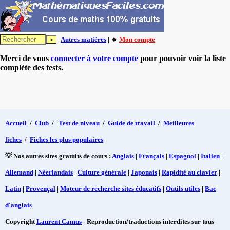
Autres matières
| 🔸
Mon compte
Merci de vous
connecter à votre compte
pour pouvoir voir la liste
complète des tests.
Accueil
/
Club
/
Test de niveau
/
Guide de travail
/
Meilleures
fiches
/
Fiches les plus populaires
💡 Nos autres sites gratuits de cours :
Anglais
|
Français
|
Espagnol
|
Italien
|
Allemand
|
Néerlandais
|
Culture générale
|
Japonais
|
Rapidité au clavier
|
Latin
|
Provençal
|
Moteur de recherche sites éducatifs
|
Outils utiles
|
Bac
d'anglais
Copyright
Laurent Camus
- Reproduction/traductions interdites sur tous