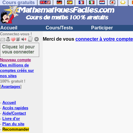
Cours gratuits
Accueil
Cours/Tests
Participer
Connectez-vous !
Merci de vous
connecter à votre compte
Cliquez ici pour
vous connecter
Nouveau compte
Des millions de
comptes créés sur
nos sites
100% gratuit !
[
Avantages
]
-
Accueil
-
Accès rapides
-
Aide/Contact
-
Livre d'or
-
Plan du site
-
Recommander