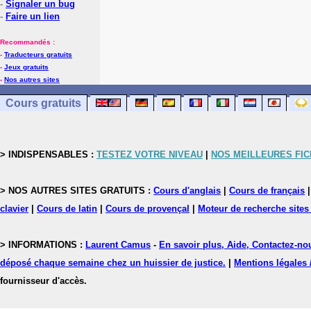
-
Signaler un bug
-
Faire un lien
Recommandés :
-
Traducteurs gratuits
-
Jeux gratuits
-
Nos autres sites
Cours gratuits
> INDISPENSABLES :
TESTEZ VOTRE NIVEAU
|
NOS MEILLEURES FI
> NOS AUTRES SITES GRATUITS :
Cours d'anglais
|
Cours de français
clavier
|
Cours de latin
|
Cours de provençal
|
Moteur de recherche sites
> INFORMATIONS :
Laurent Camus
-
En savoir plus, Aide, Contactez-no
déposé chaque semaine chez un huissier de justice.
|
Mentions légales 
fournisseur d'accès.