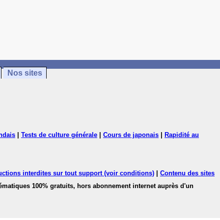
Nos sites
ndais
|
Tests de culture générale
|
Cours de japonais
|
Rapidité au
ctions interdites sur tout support (voir conditions)
|
Contenu des sites
hématiques 100% gratuits, hors abonnement internet auprès d'un