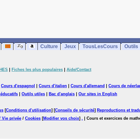
Culture
Jeux
TousLesCours
Outils
CHES
|
Fiches les plus populaires
|
Aide/Contact
|
Cours d'espagnol
|
Cours d'italien
|
Cours d'allemand
|
Cours de néerla
 éducatifs
|
Outils utiles
|
Bac d'anglais
|
Our sites in English
us
[
Conditions d'utilisation
] [
Conseils de sécurité
]
Reproductions et tradu
/ Vie privée
/
Cookies
[
Modifier vos choix
]
.
| Cours et exercices de mat