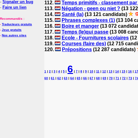
-
Signaler un bug
112.
Temps primitifs - classement pa
-
Faire un lien
113.
Négation - geen ou niet ?
(13 122
114.
Santé (la)
(13 121 candidats)
Recommandés :
115.
Phrases complexes (1)
(13 104 c
-
Traducteurs gratuits
116.
Boire et manger
(13 072 candida
-
Jeux gratuits
117.
Temps (le)qui passe
(13 008 can
-
Nos autres sites
118.
Ecole - Fournitures scolaires
(12
119.
Courses (faire des)
(12 715 cand
120.
Prépositions
(12 287 candidats)
6
1
|
2
|
3
|
4
|
5
|
|
7
|
8
|
9
|
10
|
11
|
12
|
13
|
14
|
15
|
16
|
1
60
|
61
|
62
|
63
|
64
|
65
|
66
|
67
|
68
|
69
|
70
|
71
|
72
|
73
|
7