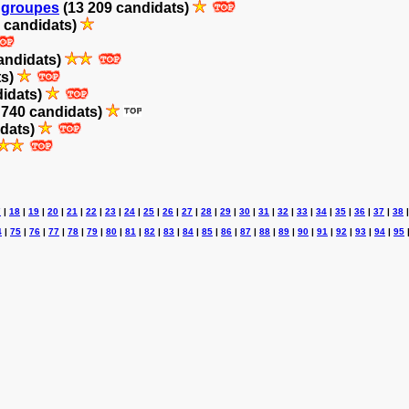
r groupes
(13 209 candidats)
 candidats)
andidats)
ts)
didats)
 740 candidats)
idats)
7
|
18
|
19
|
20
|
21
|
22
|
23
|
24
|
25
|
26
|
27
|
28
|
29
|
30
|
31
|
32
|
33
|
34
|
35
|
36
|
37
|
38
4
|
75
|
76
|
77
|
78
|
79
|
80
|
81
|
82
|
83
|
84
|
85
|
86
|
87
|
88
|
89
|
90
|
91
|
92
|
93
|
94
|
95