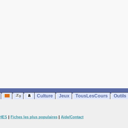
Culture
Jeux
TousLesCours
Outils
CHES
|
Fiches les plus populaires
|
Aide/Contact