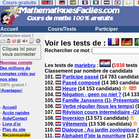
Cours gratuits
Accueil
Cours/Tests
Participer
Connectez-vous !
Voir les tests de :
Cliquez ici pour
Rechercher ce mot :
vous connecter
Nouveau compte
Les tests
de
mariebru
:
(
1938
tests 
Des millions de
Classement par nombre de candidats
comptes créés sur
101.
Participe passé
(14 783 candidat
nos sites
102.
Passé composé
(14 383 candida
100% gratuit !
103.
Heure
(14 153 candidats)
[
Avantages
]
104.
Négation - geen ou niet ?
(14 133
105.
Famille Janssens (1)- Présentati
106.
Verbe régulier (tous les temps)
(
-
Accueil
107.
Révision cours intermédiaire -(2
-
Accès rapides
108.
Inversion
(13 571 candidats)
-
Aide/Contact
109.
Vêtements
(13 536 candidats)
-
Livre d'or
-
Plan du site
110.
Dialogue : Au jardin zoologique
(
-
Recommander
111.
Alphabet (l')de la nourriture
(13 2