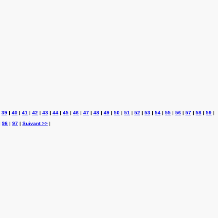
|
39
|
40
|
41
|
42
|
43
|
44
|
45
|
46
|
47
|
48
|
49
|
50
|
51
|
52
|
53
|
54
|
55
|
56
|
57
|
58
|
59
|
|
96
|
97
|
Suivant >>
|