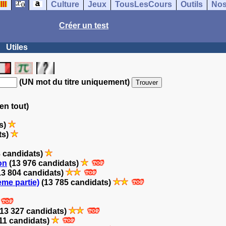
Culture
Jeux
TousLesCours
Outils
Nos
Créer un test
Utiles
(UN mot du titre uniquement)
en tout)
s)
ts)
 candidats)
on
(13 976 candidats)
13 804 candidats)
ème partie)
(13 785 candidats)
13 327 candidats)
11 candidats)