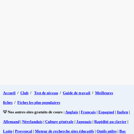
Accueil
/
Club
/
Test de niveau
/
Guide de travail
/
Meilleures
fiches
/
Fiches les plus populaires
💡 Nos autres sites gratuits de cours :
Anglais
|
Français
|
Espagnol
|
Italien
|
Allemand
|
Néerlandais
|
Culture générale
|
Japonais
|
Rapidité au clavier
|
Latin
|
Provençal
|
Moteur de recherche sites éducatifs
|
Outils utiles
|
Bac