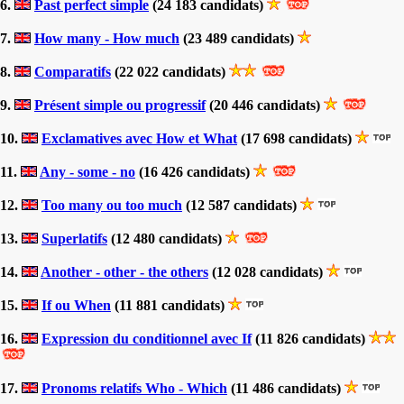
6.
Past perfect simple
(24 183 candidats)
7.
How many - How much
(23 489 candidats)
8.
Comparatifs
(22 022 candidats)
9.
Présent simple ou progressif
(20 446 candidats)
10.
Exclamatives avec How et What
(17 698 candidats)
11.
Any - some - no
(16 426 candidats)
12.
Too many ou too much
(12 587 candidats)
13.
Superlatifs
(12 480 candidats)
14.
Another - other - the others
(12 028 candidats)
15.
If ou When
(11 881 candidats)
16.
Expression du conditionnel avec If
(11 826 candidats)
17.
Pronoms relatifs Who - Which
(11 486 candidats)