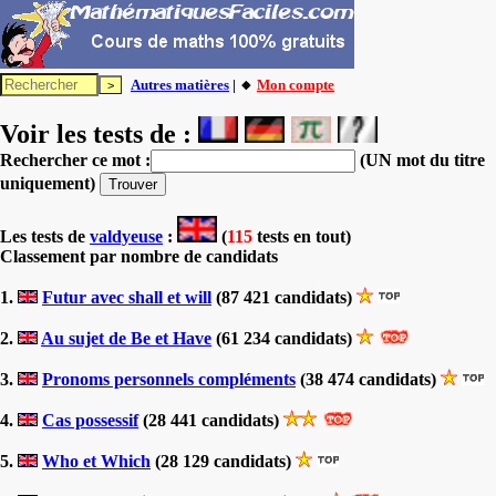
Autres matières
| 🔸
Mon compte
Voir les tests de :
Rechercher ce mot :
(UN mot du titre
uniquement)
Les tests
de
valdyeuse
:
(
115
tests en tout)
Classement par nombre de candidats
1.
Futur avec shall et will
(87 421 candidats)
2.
Au sujet de Be et Have
(61 234 candidats)
3.
Pronoms personnels compléments
(38 474 candidats)
4.
Cas possessif
(28 441 candidats)
5.
Who et Which
(28 129 candidats)