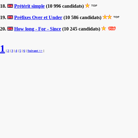
18.
Prétérit simple
(10 996 candidats)
19.
Préfixes Over et Under
(10 586 candidats)
20.
How long - For - Since
(10 245 candidats)
1
|
2
|
3
|
4
|
5
|
6
|
Suivant >>
|