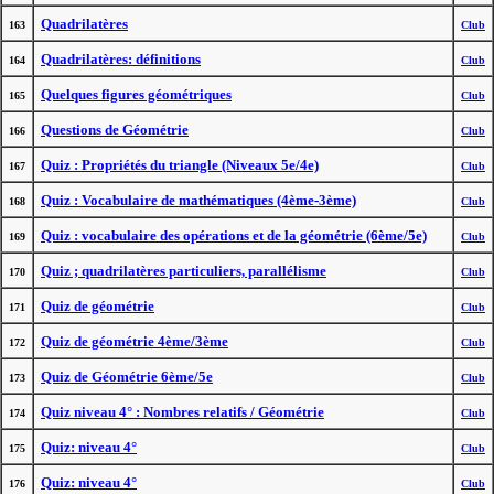
Quadrilatères
163
Club
Quadrilatères: définitions
164
Club
Quelques figures géométriques
165
Club
Questions de Géométrie
166
Club
Quiz : Propriétés du triangle (Niveaux 5e/4e)
167
Club
Quiz : Vocabulaire de mathématiques (4ème-3ème)
168
Club
Quiz : vocabulaire des opérations et de la géométrie (6ème/5e)
169
Club
Quiz ; quadrilatères particuliers, parallélisme
170
Club
Quiz de géométrie
171
Club
Quiz de géométrie 4ème/3ème
172
Club
Quiz de Géométrie 6ème/5e
173
Club
Quiz niveau 4° : Nombres relatifs / Géométrie
174
Club
Quiz: niveau 4°
175
Club
Quiz: niveau 4°
176
Club