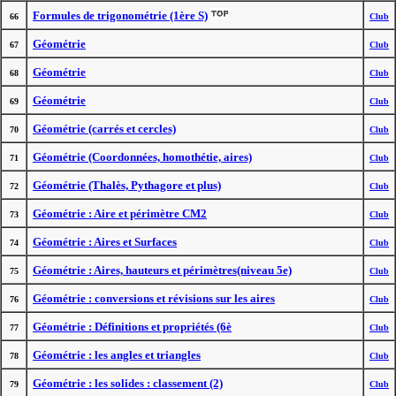
Formules de trigonométrie (1ère S)
66
Club
Géométrie
67
Club
Géométrie
68
Club
Géométrie
69
Club
Géométrie (carrés et cercles)
70
Club
Géométrie (Coordonnées, homothétie, aires)
71
Club
Géométrie (Thalès, Pythagore et plus)
72
Club
Géométrie : Aire et périmètre CM2
73
Club
Géométrie : Aires et Surfaces
74
Club
Géométrie : Aires, hauteurs et périmètres(niveau 5e)
75
Club
Géométrie : conversions et révisions sur les aires
76
Club
Géométrie : Définitions et propriétés (6è
77
Club
Géométrie : les angles et triangles
78
Club
Géométrie : les solides : classement (2)
79
Club