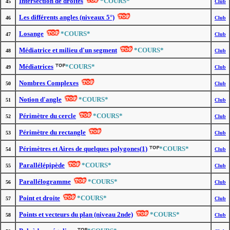
Intersection de droites
*COURS*
45
Club
Les différents angles (niveaux 5°)
46
Club
Losange
*COURS*
47
Club
Médiatrice et milieu d'un segment
*COURS*
48
Club
Médiatrices
*COURS*
49
Club
Nombres Complexes
50
Club
Notion d'angle
*COURS*
51
Club
Périmètre du cercle
*COURS*
52
Club
Périmètre du rectangle
53
Club
Périmètres et Aires de quelques polygones(1)
*COURS*
54
Club
Parallélépipède
*COURS*
55
Club
Parallélogramme
*COURS*
56
Club
Point et droite
*COURS*
57
Club
Points et vecteurs du plan (niveau 2nde)
*COURS*
58
Club