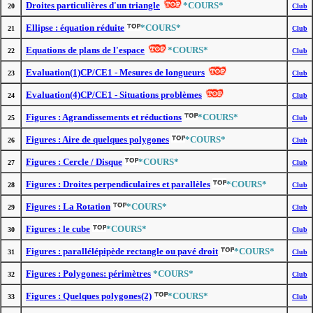
Droites particulières d'un triangle
*COURS*
20
Club
Ellipse : équation réduite
*COURS*
21
Club
Equations de plans de l'espace
*COURS*
22
Club
Evaluation(1)CP/CE1 - Mesures de longueurs
23
Club
Evaluation(4)CP/CE1 - Situations problèmes
24
Club
Figures : Agrandissements et réductions
*COURS*
25
Club
Figures : Aire de quelques polygones
*COURS*
26
Club
Figures : Cercle / Disque
*COURS*
27
Club
Figures : Droites perpendiculaires et parallèles
*COURS*
28
Club
Figures : La Rotation
*COURS*
29
Club
Figures : le cube
*COURS*
30
Club
Figures : parallélépipède rectangle ou pavé droit
*COURS*
31
Club
Figures : Polygones: périmètres
*COURS*
32
Club
Figures : Quelques polygones(2)
*COURS*
33
Club