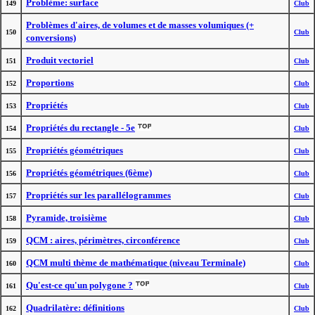
Problème: surface
149
Club
Problèmes d'aires, de volumes et de masses volumiques (+
150
Club
conversions)
Produit vectoriel
151
Club
Proportions
152
Club
Propriétés
153
Club
Propriétés du rectangle - 5e
154
Club
Propriétés géométriques
155
Club
Propriétés géométriques (6ème)
156
Club
Propriétés sur les parallélogrammes
157
Club
Pyramide, troisième
158
Club
QCM : aires, périmètres, circonférence
159
Club
QCM multi thème de mathématique (niveau Terminale)
160
Club
Qu'est-ce qu'un polygone ?
161
Club
Quadrilatère: définitions
162
Club