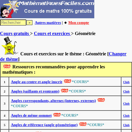
Autres matières
| 🔸
Mon compte
Cours gratuits
>
Cours et exercices
> Géométrie
Cours et exercices sur le thème :
Géométrie
[
Changer
de thème
]
Ressources recommandées pour apprendre les
mathématiques :
Angle au centre et angle inscrit
*COURS*
1
Club
Angles (saillants et rentrants)
*COURS*
2
Club
Angles correspondants, alternes (internes, externes)
3
Club
*COURS*
Angles de même sommet
*COURS*
4
Club
Angles de référence (angle géométrique)
*COURS*
5
Club