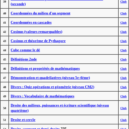
39
Club
(seconde)
Coordonnées du milieu d'un segment
40
Club
Coordonnées en cascades
41
Club
Cosinus (valeurs remarquables)
42
Club
Cosinus et théorème de Pythagore
43
Club
Cube comme le dé
44
Club
Définitions 2nde
45
Club
Définitions et propriétés de mathématiques
46
Club
Démonstration et quadrilatères (niveau 5e-4ème)
47
Club
Divers : Quiz opérations et géométrie (niveau CM2)
48
Club
Divers : Vocabulaire de mathématiques
49
Club
Droite des milieux, puissances et écriture scientifique (niveau
50
Club
quatrième)
Droite et cercle
51
Club
Droite, segment et demi-droite