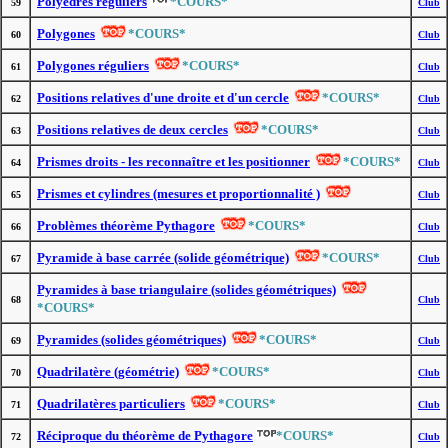
Polyèdres réguliers
*COURS*
59
Club
Polygones
*COURS*
60
Club
Polygones réguliers
*COURS*
61
Club
Positions relatives d'une droite et d'un cercle
*COURS*
62
Club
Positions relatives de deux cercles
*COURS*
63
Club
Prismes droits - les reconnaître et les positionner
*COURS*
64
Club
Prismes et cylindres (mesures et proportionnalité )
65
Club
Problèmes théorème Pythagore
*COURS*
66
Club
Pyramide à base carrée (solide géométrique)
*COURS*
67
Club
Pyramides à base triangulaire (solides géométriques)
68
Club
*COURS*
Pyramides (solides géométriques)
*COURS*
69
Club
Quadrilatère (géométrie)
*COURS*
70
Club
Quadrilatères particuliers
*COURS*
71
Club
Réciproque du théorème de Pythagore
*COURS*
72
Club