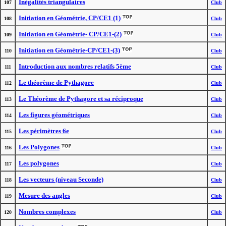
Inégalités triangulaires
107
Club
Initiation en Géométrie, CP/CE1 (1)
108
Club
Initiation en Géométrie- CP/CE1-(2)
109
Club
Initiation en Géométrie-CP/CE1-(3)
110
Club
Introduction aux nombres relatifs 5ème
111
Club
Le théorème de Pythagore
112
Club
Le Théorème de Pythagore et sa réciproque
113
Club
Les figures géométriques
114
Club
Les périmètres 6e
115
Club
Les Polygones
116
Club
Les polygones
117
Club
Les vecteurs (niveau Seconde)
118
Club
Mesure des angles
119
Club
Nombres complexes
120
Club