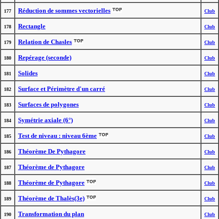
Réduction de sommes vectorielles
177
Club
Rectangle
178
Club
Relation de Chasles
179
Club
Repérage (seconde)
180
Club
Solides
181
Club
Surface et Périmètre d'un carré
182
Club
Surfaces de polygones
183
Club
Symétrie axiale (6°)
184
Club
Test de niveau : niveau 6ème
185
Club
Théorème De Pythagore
186
Club
Théorème de Pythagore
187
Club
Théorème de Pythagore
188
Club
Théorème de Thalès(3e)
189
Club
Transformation du plan
190
Club