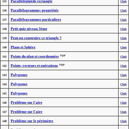
Parallélépipède rectangle
135
Club
Parallélogramme: propriétés
136
Club
Parallélogrammes particuliers
137
Club
Petit quiz niveau 3ème
138
Club
Peut-on construire ce triangle ?
139
Club
Plans et Sphère
140
Club
Points du plan et coordonnées
141
Club
Points, vecteurs et opérations
142
Club
Polygones
143
Club
Polygones
144
Club
Polygones
145
Club
Problème sur l'aire
146
Club
Problème sur l'aire
147
Club
Problème sur le périmètre
148
Club