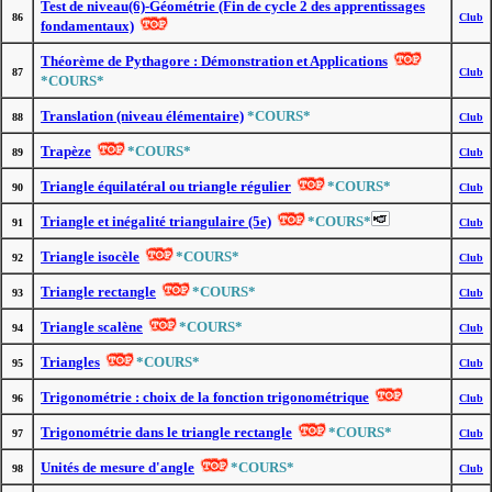
Test de niveau(6)-Géométrie (Fin de cycle 2 des apprentissages
86
Club
fondamentaux)
Théorème de Pythagore : Démonstration et Applications
87
Club
*COURS*
Translation (niveau élémentaire)
*COURS*
88
Club
Trapèze
*COURS*
89
Club
Triangle équilatéral ou triangle régulier
*COURS*
90
Club
Triangle et inégalité triangulaire (5e)
*COURS*
91
Club
Triangle isocèle
*COURS*
92
Club
Triangle rectangle
*COURS*
93
Club
Triangle scalène
*COURS*
94
Club
Triangles
*COURS*
95
Club
Trigonométrie : choix de la fonction trigonométrique
96
Club
Trigonométrie dans le triangle rectangle
*COURS*
97
Club
Unités de mesure d'angle
*COURS*
98
Club