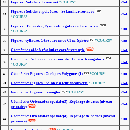
Figures : Solides - classement
*COURS*
34
Club
Figures : Solides et polyèdres - Se familiariser avec
35
Club
*COURS*
Figures : Tétraèdre, Pyramide régulière à base carrée
36
Club
*COURS*
Figures: cylindre, Cône , Tronc de Cône, Sphère
*COURS*
37
Club
Géométrie : aide à résolution carré/rectangle
38
Club
Géométrie : Volume d'un prisme droit à base triangulaire
39
Club
*COURS*
Géométrie: Figures : Quelques Polygones(1)
*COURS*
40
Club
Géométrie: Figures : Solides: à leur découverte
*COURS*
41
Club
Géométrie: Figures: Triangles
*COURS*
42
Club
Géométrie: Orientation spatiale(3)- Repérage de cases (niveau
43
Club
primaire)
Géométrie: Orientation spatiale(4)- Repérage de noeuds (niveau
44
Club
primaire)