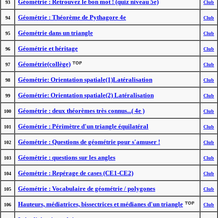
Géométrie : Retrouvez le bon mot ! (quiz niveau 5e)
93
Club
Géométrie : Théorème de Pythagore 4e
94
Club
Géométrie dans un triangle
95
Club
Géométrie et héritage
96
Club
Géométrie(collège)
97
Club
Géométrie: Orientation spatiale(1)Latéralisation
98
Club
Géométrie: Orientation spatiale(2) Latéralisation
99
Club
Géométrie : deux théorèmes très connus...( 4e )
100
Club
Géométrie : Périmètre d'un triangle équilatéral
101
Club
Géométrie : Questions de géométrie pour s'amuser !
102
Club
Géométrie : questions sur les angles
103
Club
Géométrie : Repérage de cases (CE1-CE2)
104
Club
Géométrie : Vocabulaire de géométrie / polygones
105
Club
Hauteurs, médiatrices, bissectrices et médianes d'un triangle
106
Club