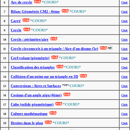
Arc de cercle
*COURS*
6
Club
Bilan: Géométrie CM2 - 6ème
*COURS*
7
Club
Carré
*COURS*
8
Club
Cercle
*COURS*
9
Club
Cercle : périmètre/aire
10
Club
Cercle circonscrit à un triangle / Aire d'un disque (5e)
11
Club
Cerf-volant (géométrie)
*COURS*
12
Club
Classification des triangles
*COURS*
13
Club
Collision d'un point sur un triangle en 3D
14
Club
Conversions : Aires et Surfaces
*COURS*
15
Club
Cosinus d'un angle aigu (4ème)
16
Club
Cube (solide géométrique)
*COURS*
17
Club
Culture mathématique
18
Club
Droites dans le plan
*COURS*
19
Club