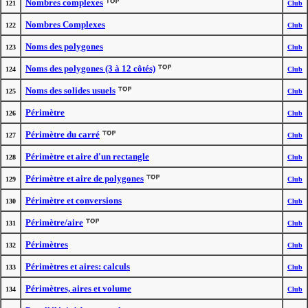
Nombres complexes
121
Club
Nombres Complexes
122
Club
Noms des polygones
123
Club
Noms des polygones (3 à 12 côtés)
124
Club
Noms des solides usuels
125
Club
Périmètre
126
Club
Périmètre du carré
127
Club
Périmètre et aire d'un rectangle
128
Club
Périmètre et aire de polygones
129
Club
Périmètre et conversions
130
Club
Périmètre/aire
131
Club
Périmètres
132
Club
Périmètres et aires: calculs
133
Club
Périmètres, aires et volume
134
Club