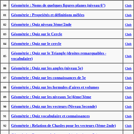
Géométrie : Noms de quelques figures planes (niveau 6°)
80
Club
Géométrie : Propriétés et définitions mêlées
81
Club
Géométrie : Quiz niveau 3ème/2nde
82
Club
Géométrie : Quiz sur le Cercle
83
Club
Géométrie : Quiz sur le cercle
84
Club
Géométrie : Quiz sur le Triangle (droites remarquables -
85
Club
vocabulaire)
Géométrie : Quiz sur les angles (niveau 5e)
86
Club
Géométrie : Quiz sur les connaissances de 5e
87
Club
Géométrie : Quiz sur les formules d'aires et volumes
88
Club
Géométrie : Quiz sur les niveaux 5e/4ème/3ème
89
Club
Géométrie : Quiz sur les vecteurs (Niveau Seconde)
90
Club
Géométrie : Quiz vocabulaire et connaissances
91
Club
Géométrie : Relation de Chasles pour les vecteurs (3ème-2nde)
92
Club