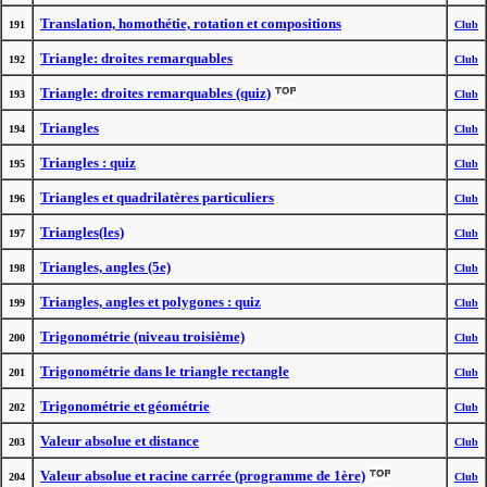
Translation, homothétie, rotation et compositions
191
Club
Triangle: droites remarquables
192
Club
Triangle: droites remarquables (quiz)
193
Club
Triangles
194
Club
Triangles : quiz
195
Club
Triangles et quadrilatères particuliers
196
Club
Triangles(les)
197
Club
Triangles, angles (5e)
198
Club
Triangles, angles et polygones : quiz
199
Club
Trigonométrie (niveau troisième)
200
Club
Trigonométrie dans le triangle rectangle
201
Club
Trigonométrie et géométrie
202
Club
Valeur absolue et distance
203
Club
Valeur absolue et racine carrée (programme de 1ère)
204
Club