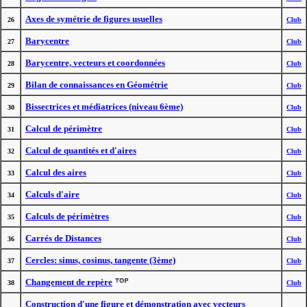
Axes de symétrie de figures usuelles
26
Club
Barycentre
27
Club
Barycentre, vecteurs et coordonnées
28
Club
Bilan de connaissances en Géométrie
29
Club
Bissectrices et médiatrices (niveau 6ème)
30
Club
Calcul de périmètre
31
Club
Calcul de quantités et d'aires
32
Club
Calcul des aires
33
Club
Calculs d'aire
34
Club
Calculs de périmètres
35
Club
Carrés de Distances
36
Club
Cercles: sinus, cosinus, tangente (3ème)
37
Club
Changement de repère
38
Club
Construction d'une figure et démonstration avec vecteurs