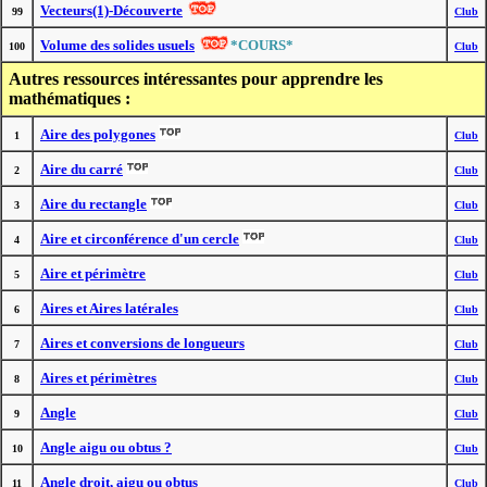
Vecteurs(1)-Découverte
99
Club
Volume des solides usuels
*COURS*
100
Club
Autres ressources intéressantes pour apprendre les
mathématiques :
Aire des polygones
1
Club
Aire du carré
2
Club
Aire du rectangle
3
Club
Aire et circonférence d'un cercle
4
Club
Aire et périmètre
5
Club
Aires et Aires latérales
6
Club
Aires et conversions de longueurs
7
Club
Aires et périmètres
8
Club
Angle
9
Club
Angle aigu ou obtus ?
10
Club
Angle droit, aigu ou obtus
11
Club