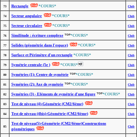
Rectangle
*COURS*
73
Club
Secteur angulaire
*COURS*
74
Club
Secteur circulaire
*COURS*
75
Club
Similitude : écriture complexe
*COURS*
76
Club
Solides (géométrie dans l'espace)
*COURS*
77
Club
Surface et Périmètre d'un rectangle
*COURS*
78
Club
Symétrie centrale (5e )
*COURS*
79
Club
Symétries (1): Centre de symétrie
*COURS*
80
Club
Symétries (2): Axe de symétrie
*COURS*
81
Club
Symétries (3) - Eléments de symétrie d'une figure
*COURS*
82
Club
Test de niveau (4)-Géométrie (CM2/6ème)
83
Club
Test de niveau (4bis)-Géométrie (CM2/6ème)
84
Club
Test de niveau(5)-Géométrie (CM2/6ème)Constructions
85
Club
géométriques