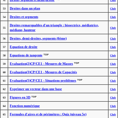
52
Club
Droites dans un plan
53
Club
Droites et segments
54
Club
Droites remarquables d'un triangle : bissectrice, médiatrice,
55
Club
médiane, hauteur
Droites, demi-droites, segments (6ème)
56
Club
Equation de droite
57
Club
Equations de tangente
58
Club
Evaluation(2)CP/CE1 - Mesures de Masses
59
Club
Evaluation(3)CP/CE1 - Mesures de Capacités
60
Club
Evaluation(5)CP/CE1 - Situations problèmes
61
Club
Exprimer un vecteur dans une base
62
Club
Figures en 3D
63
Club
Fonction numérique
64
Club
Formules d'aires et de périmètres : Quiz (niveau 5e)
65
Club