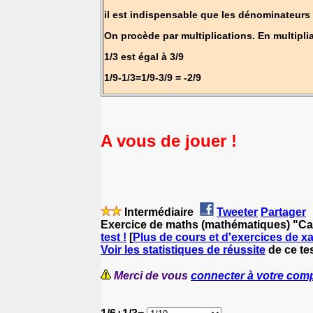
il est indispensable que les dénominateurs
On procède par multiplications. En multipli
1/3 est égal à 3/9
1/9-1/3=1/9-3/9 = -2/9
A vous de jouer !
Intermédiaire
Tweeter
Partager
Exercice de maths (mathématiques) "Cal
test !
[
Plus de cours et d'exercices de x
Voir les statistiques de réussite
de ce te
Merci de vous
connecter à votre com