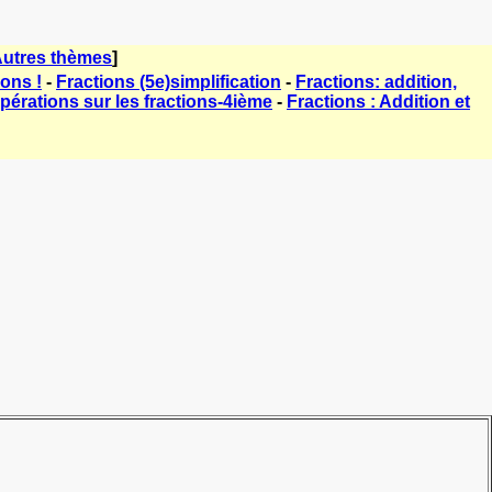
utres thèmes
]
ions !
-
Fractions (5e)simplification
-
Fractions: addition,
pérations sur les fractions-4ième
-
Fractions : Addition et