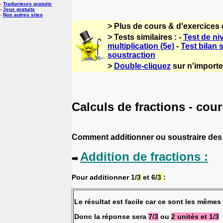
-
Traducteurs gratuits
-
Jeux gratuits
-
Nos autres sites
> Plus de cours & d'exercices
> Tests similaires : -
Test de ni
multiplication (5e)
-
Test bilan 
soustraction
>
Double-cliquez
sur n'importe 
Calculs de fractions - co
Comment additionner ou soustraire des 
Addition de fractions :
➡️
Pour additionner 1/
3
et 6/
3
:
Le résultat est facile car ce sont les mêmes
Donc la réponse sera
7/3
ou
2 unités et 1/3