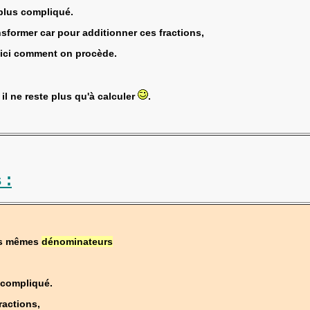
t plus compliqué.
ransformer car pour additionner ces fractions,
Voici comment on procède.
t il ne reste plus qu'à calculer
.
 :
les mêmes
dénominateurs
s compliqué.
ractions,