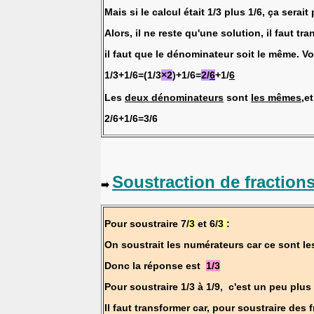
Mais si le calcul était 1/3 plus 1/6, ça serai
Alors, il ne reste qu'une solution, il faut t
il faut que le dénominateur soit le même. 
1/3+1/6=(1/3
×2
)+1/6=
2/
6
+1/
6
Les
deux dénominateurs
sont
les mêmes
,e
2/6+1/6=3/6
Soustraction de fractions
➡️
Pour soustraire 7/
3
et 6/
3
:
On soustrait les numérateurs car ce sont 
Donc la réponse est
1
/3
Pour soustraire 1/3 à 1/9, c'est un peu plu
Il faut transformer car, pour soustraire des f