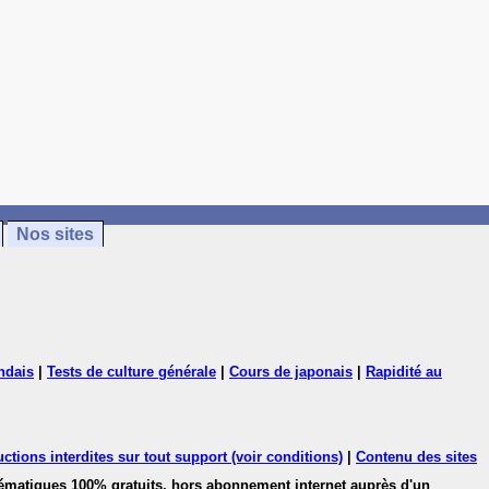
Nos sites
ndais
|
Tests de culture générale
|
Cours de japonais
|
Rapidité au
ctions interdites sur tout support (voir conditions)
|
Contenu des sites
hématiques 100% gratuits, hors abonnement internet auprès d'un