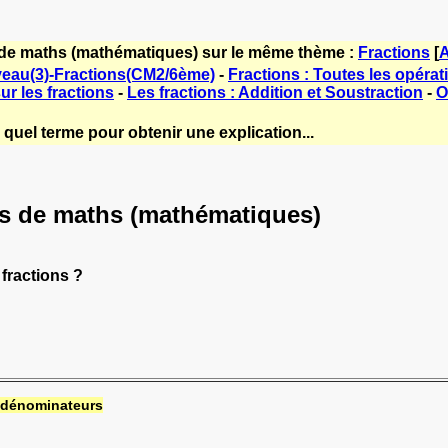
 de maths (mathématiques) sur le même thème :
Fractions
[
A
veau(3)-Fractions(CM2/6ème)
-
Fractions : Toutes les opérat
sur les fractions
-
Les fractions : Addition et Soustraction
-
O
quel terme pour obtenir une explication...
urs de maths (mathématiques)
fractions ?
dénominateurs