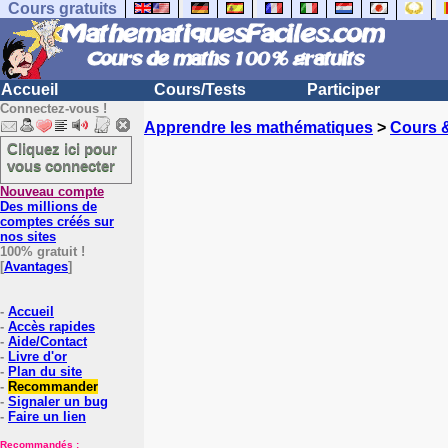
Cours gratuits
Accueil
Cours/Tests
Participer
Connectez-vous !
Apprendre les mathématiques
>
Cours 
Cliquez ici pour
vous connecter
Nouveau compte
Des millions de
comptes créés sur
nos sites
100% gratuit !
[
Avantages
]
-
Accueil
-
Accès rapides
-
Aide/Contact
-
Livre d'or
-
Plan du site
-
Recommander
-
Signaler un bug
-
Faire un lien
Recommandés :