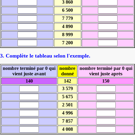
3 860
6 500
7 779
4 890
8 999
7 200
3. Complète le tableau selon l'exemple.
nombre terminé par 0 qui
nombre
nombre terminé par 0 qui
vient juste avant
donné
vient juste après
140
142
150
3 579
5 675
2 501
4 996
7 857
4 008