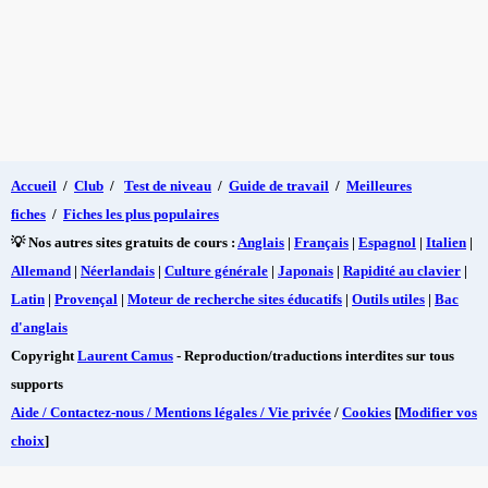
Accueil
/
Club
/
Test de niveau
/
Guide de travail
/
Meilleures
fiches
/
Fiches les plus populaires
💡 Nos autres sites gratuits de cours :
Anglais
|
Français
|
Espagnol
|
Italien
|
Allemand
|
Néerlandais
|
Culture générale
|
Japonais
|
Rapidité au clavier
|
Latin
|
Provençal
|
Moteur de recherche sites éducatifs
|
Outils utiles
|
Bac
d'anglais
Copyright
Laurent Camus
- Reproduction/traductions interdites sur tous
supports
Aide / Contactez-nous / Mentions légales / Vie privée
/
Cookies
[
Modifier vos
choix
]