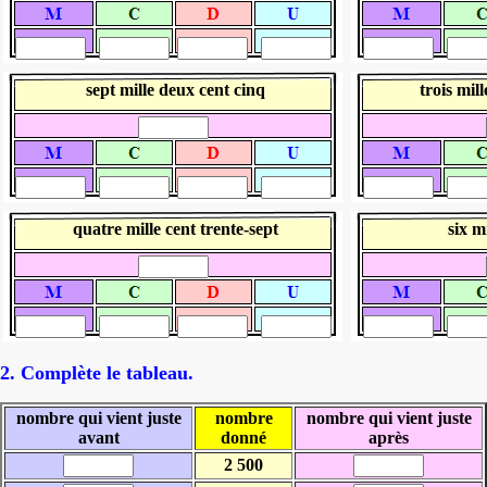
sept mille deux cent cinq
trois mil
quatre mille cent trente-sept
six m
2. Complète le tableau.
nombre qui vient juste
nombre
nombre qui vient juste
avant
donné
après
2 500