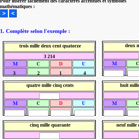
Pour insérer facilement des caractères accentués et symboles
mathématiques :
1. Complète selon l'exemple :
deux m
trois mille deux cent quatorze
3 214
3
2
1
4
quatre mille cinq cents
huit mill
cinq mille quarante
neuf mille 