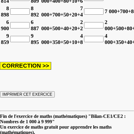
814
809
000+400+80+10+6
8
8
7
7 000+700+
898
892
000+700+50+20+4
6
6
2
2
900
887
000+500+40+20+2
000+500+80
9
9
4
4
859
895
000+350+50+10+8
000+350+40
Fin de l'exercice de maths (mathématiques) "Bilan-CE1/CE2 :
Nombres de 1 000 à 9 999"
Un exercice de maths gratuit pour apprendre les maths
(mathématiques).