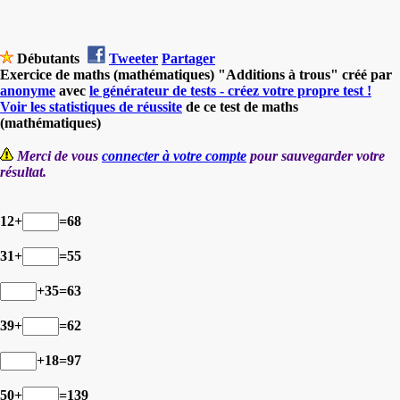
Débutants
Tweeter
Partager
Exercice de maths (mathématiques) "Additions à trous" créé par
anonyme
avec
le générateur de tests - créez votre propre test !
Voir les statistiques de réussite
de ce test de maths
(mathématiques)
Merci de vous
connecter à votre compte
pour sauvegarder votre
résultat.
12+
=68
31+
=55
+35=63
39+
=62
+18=97
50+
=139