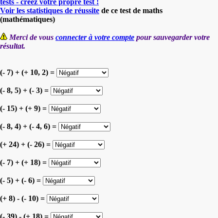
tests - créez votre propre test !
Voir les statistiques de réussite
de ce test de maths
(mathématiques)
Merci de vous
connecter à votre compte
pour sauvegarder votre
résultat.
(- 7) + (+ 10, 2) =
(- 8, 5) + (- 3) =
(- 15) + (+ 9) =
(- 8, 4) + (- 4, 6) =
(+ 24) + (- 26) =
(- 7) + (+ 18) =
(- 5) + (- 6) =
(+ 8) - (- 10) =
(- 39) - (+ 18) =