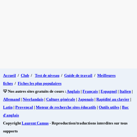
Accueil
/
Club
/
Test de niveau
/
Guide de travail
/
Meilleures
fiches
/
Fiches les plus populaires
💡 Nos autres sites gratuits de cours :
Anglais
|
Français
|
Espagnol
|
Italien
|
Allemand
|
Néerlandais
|
Culture générale
|
Japonais
|
Rapidité au clavier
|
Latin
|
Provençal
|
Moteur de recherche sites éducatifs
|
Outils utiles
|
Bac
d'anglais
Copyright
Laurent Camus
- Reproduction/traductions interdites sur tous
supports