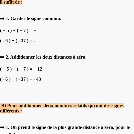
il suffit de :
➡️ 1. Garder le signe commun.
( + 5 ) + ( + 7 ) = +
( - 6 ) + ( - 37 ) = -
➡️ 2. Additionner les deux distances à zéro.
( + 5 ) + ( + 7 ) = + 12
( - 6 ) + ( - 37 ) = - 43
B) Pour additionner deux nombres relatifs qui ont des signes
différents :
➡️ 1. On prend le signe de la plus grande distance à zéro, pour le